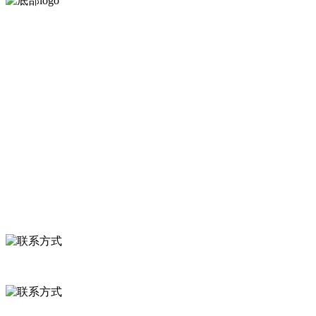
河北4001老百汇net食品有限公司创建于1991年，是经省级注册的
服务支持
关于我们
食品安全知识
食品安全资讯
联系我们
联系方式
河北省保定市徐水县崔庄镇吴庄村