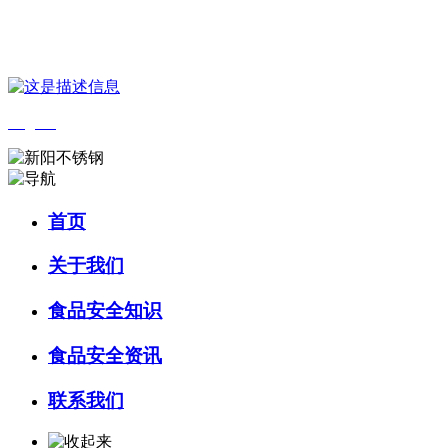
您好，欢迎来到 河北4001老百汇net食品 官方网站！
English
首页
关于我们
食品安全知识
食品安全资讯
联系我们