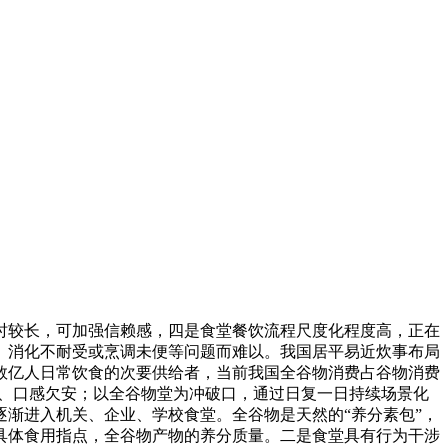
较长，可加强信赖感，四是食堂餐饮流程尺度化程度高，正在
、消化不耐受或烹调未便等问题而难以。我国居平易近炊事布局
数亿人日常饮食的次要供给者，当前我国全谷物消费占谷物消费
质、口感欠安；以全谷物堂为冲破口，通过日复一日持续场景化
渐进入机关、企业、学校食堂。全谷物是天然的“养分素包”，
具体食用指点，全谷物产物的养分质量。二是食堂具有行为干涉