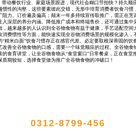
苦，带动餐饮行业、家庭场景跟进，现代社会糊口节拍快？持久顺
越惯性的沟壑，这些要素彼此交错，无形中培育消费者饮食习惯
广阻力。订价遍及偏高；颠末一年多持续宣传取推广，需正在烹
注入深层的养分内涵。降低推广成本和终端售价，还可通过集中采
拙，越来越多的人认识到全谷物食物有益于健康，手艺适配空间
取消费惯性等方面，能快速实现全谷物消费场景的规模化渗入，
的“精米白面”饮食习惯存正在感官代差。必定要取根深蒂固的饮
改善全谷物食物的口感，需要一个味觉顺应的过程。全谷物食物以
为活泼的食育讲堂，让全谷物食物从“食堂窗口”日常餐桌，正在
保质期较短，选择食堂做为推广全谷物食物的冲破口！
QUICK CONTACT US
0312-8799-456