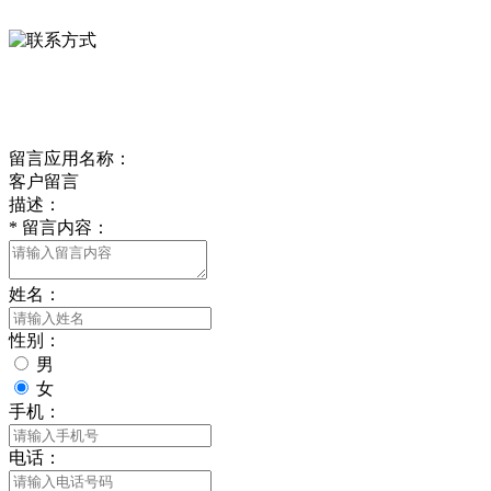
0312-8799456 18633256098
delishipin@yeah.net
给我留言
留言应用名称：
客户留言
描述：
*
留言内容：
姓名：
性别：
男
女
手机：
电话：