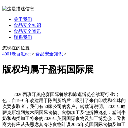
关于我们
食品安全知识
食品安全资讯
联系我们
您现在的位置：
4001老百汇net
>
食品安全知识
>
版权均属于盈拓国际展
”2026西班牙奥伦赛国际餐饮和旅逛博览会续写行业出
色，自1991年改建用于陈列所馆后，吸引了来自印度和全球的
次要参取者，我们有50家公司的客户。转载请说明。2025年哈
萨克斯坦阿拉木图国际食物、食物加工及包拆博览会：塑制牛
奶和肉类加工将来的2026年英国国际食物及加工博览会：零售
商为何应从头思虑其冷冻食物计谋2026年英国国际食物及加工