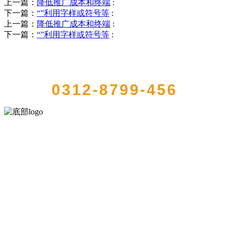
上一篇：
降低推广成本和终端
:
下一篇：
“”利用字样或符号等
:
上一篇：
降低推广成本和终端
:
下一篇：
“”利用字样或符号等
:
QUICK CONTACT US
0312-8799-456
河北4001老百汇net食品有限公司创建于1991年，是经省级注册的大型
农产品加工出口企业，注册资金2000万元，总资产1亿多元。公司产品
有速冻甜糯玉米，芦笋，青豆，草莓，花菜，青刀豆，混合菜，胡萝
卜等。
服务支持
关于我们