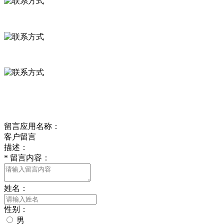
河北省保定市徐水县崔庄镇吴庄村
0312-8799456 18633256098
delishipin@yeah.net
给我留言
留言应用名称：
客户留言
描述：
*
留言内容：
姓名：
性别：
男