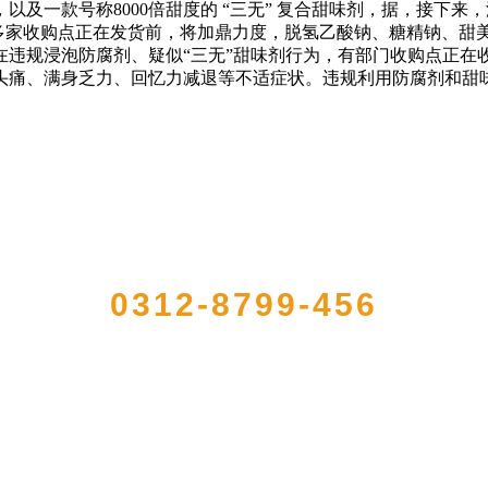
及一款号称8000倍甜度的 “三无” 复合甜味剂，据，接下
的，多家收购点正在发货前，将加鼎力度，脱氢乙酸钠、糖精钠、
在违规浸泡防腐剂、疑似“三无”甜味剂行为，有部门收购点正在
头痛、满身乏力、回忆力减退等不适症状。违规利用防腐剂和甜
QUICK CONTACT US
0312-8799-456
大型农产品加工出口企业，注册资金2000万元，总资产1亿多元。公司产品