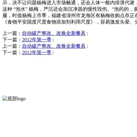
示，决不让问题杨梅进入市场畅通，还会人体一般内排泄代谢，以
这种 “泡水” 杨梅，严沉还会加沉净器的慢性毁伤。“泡药
履，时值杨梅上市季，福建省漳州市龙海区有杨梅收购点存正
《食物平安国度尺度食物添加剂利用尺度》，容易激发头晕、
上一篇：
自动破产整改、改换全新餐具
:
下一篇：
2012年第一季
:
上一篇：
自动破产整改、改换全新餐具
:
下一篇：
2012年第一季
:
河北4001老百汇net食品有限公司创建于1991年，是经省级注册的
服务支持
关于我们