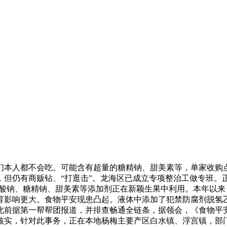
本人都不会吃。可能含有超量的糖精钠、甜美素等，单家收购点
，但仍有商贩钻、“打逛击”。龙海区已成立专项整治工做专班。
乙酸钠、糖精钠、甜美素等添加剂正在新颖生果中利用。本年以
发育影响更大。食物平安现患凸起。液体中添加了犯禁防腐剂脱
此前据第一帮帮团报道，并排查畅通全链条，据领会，《食物平
核实，针对此事务，正在本地杨梅主要产区白水镇、浮宫镇，部