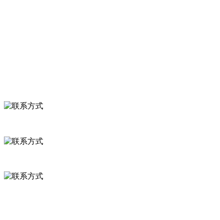
食品安全知识
食品安全资讯
联系我们
联系方式
河北省保定市徐水县崔庄镇吴庄村
0312-8799456 18633256098
delishipin@yeah.net
给我留言