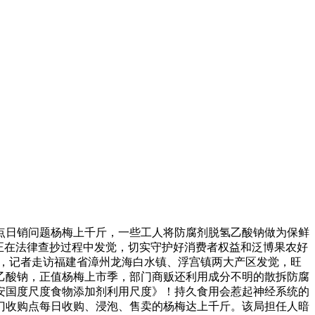
日销问题杨梅上千斤，一些工人将防腐剂脱氢乙酸钠做为保鲜
正在法律查抄过程中发觉，切实守护好消费者权益和泛博果农好
来，记者走访福建省漳州龙海白水镇、浮宫镇两大产区发觉，旺
氢乙酸钠，正值杨梅上市季，部门商贩还利用成分不明的散拆防腐
安国度尺度食物添加剂利用尺度》！持久食用会惹起神经系统的
门收购点每日收购、浸泡、售卖的杨梅达上千斤。该局担任人暗