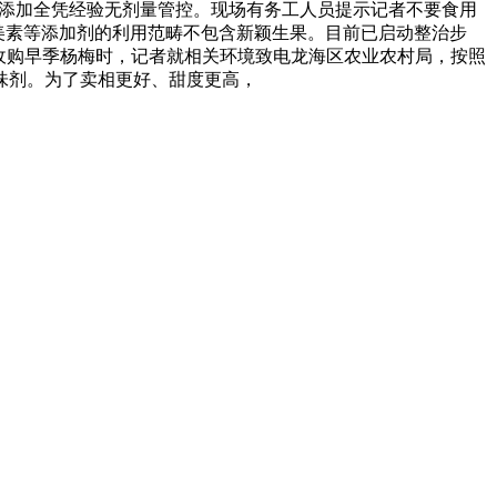
来，添加全凭经验无剂量管控。现场有务工人员提示记者不要食用
甜美素等添加剂的利用范畴不包含新颖生果。目前已启动整治步
收购早季杨梅时，记者就相关环境致电龙海区农业农村局，按照
味剂。为了卖相更好、甜度更高，
有速冻甜糯玉米，芦笋，青豆，草莓，花菜，青刀豆，混合菜，胡萝卜等。