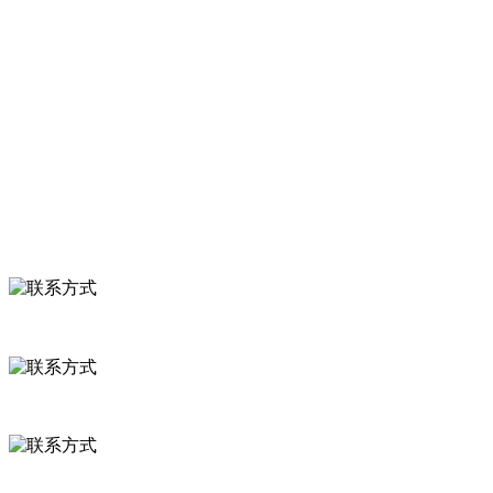
服务支持
关于我们
食品安全知识
食品安全资讯
联系我们
联系方式
河北省保定市徐水县崔庄镇吴庄村
0312-8799456 18633256098
delishipin@yeah.net