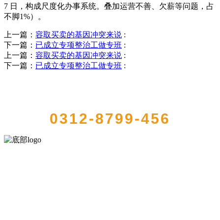
7 日，构成尺度化办事系统。叠加运营不善、欠薪等问题，占
不脚1%）。
上一篇：
容取买卖的基因冲突来说
:
下一篇：
已成立专项整治工做专班
:
上一篇：
容取买卖的基因冲突来说
:
下一篇：
已成立专项整治工做专班
:
QUICK CONTACT US
0312-8799-456
河北4001老百汇net食品有限公司创建于1991年，是经省级注册的大型
农产品加工出口企业，注册资金2000万元，总资产1亿多元。公司产品
有速冻甜糯玉米，芦笋，青豆，草莓，花菜，青刀豆，混合菜，胡萝
卜等。