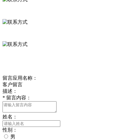
河北省保定市徐水县崔庄镇吴庄村
0312-8799456 18633256098
delishipin@yeah.net
给我留言
留言应用名称：
客户留言
描述：
*
留言内容：
姓名：
性别：
男