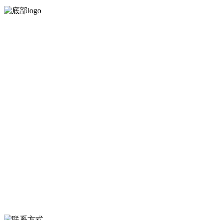
河北4001老百汇net食品有限公司创建于1991年，是经省级注册的大型
农产品加工出口企业，注册资金2000万元，总资产1亿多元。公司产品
有速冻甜糯玉米，芦笋，青豆，草莓，花菜，青刀豆，混合菜，胡萝
卜等。
服务支持
关于我们
食品安全知识
食品安全资讯
联系我们
联系方式