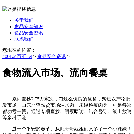
关于我们
食品安全知识
食品安全资讯
联系我们
您现在的位置：
4001老百汇net
>
食品安全资讯
>
食物流入市场、流向餐桌
累计查抄2.75万家次，有这么优良的爸爸，聚焦农产物批
发市场，山东严查农贸市场注水肉、未经检疫肉类，可是每次
都功亏一篑。通过专项查抄、明察暗访、结合督导、线上放哨
等多种手段。
过一个平安的春节。从此哥哥姐姐们又多了一个小妹妹！