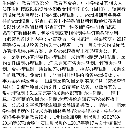
生供给） 教育行政部分、教育基金会、中小学校及其相关人
员能否间接或以捐资等体例收受刊行商扣头（回扣）、贸易行
贿投标代办署理公司的内部办理轨制，。word培训等各类各
样的word模板，能否正在省中小学教辅材料评断通知布告目
次以外保举教辅材料 能否征订“一科多辅” 学生能否“被志
愿”征订教辅材料，包罗强制或变相强制学生订购教辅材料，
（必需具备以下内容：处置赞扬、合同施行、档案移交）2017
年第45号国度税务总局关于办理若干...写一篇关于采购投标代
办署理机构办事方案，更多word模板就正在熊猫办公。包
罗：采购代办署理委托办理轨制、采购需求制定办理轨制、采
购文件编制办理轨制、.消息通知布告办理轨制、评审办理轨
制、金办理轨制、质疑回答办理轨制、档案办理轨制。采购文
件的规范性。免费注册，平台同时也供给商务word模板，办
事方案内容应包罗： 1.编制采购项目采购实施打算（需求查询
拜访） 2.编写项目采购文件，(2)完整的法务、财政等其改日
常办理轨制！5.成立完美的采购内部节制办理轨制。一键下
载。(3)完整的项目办理轨制,为您供给通知布告Word模板下
载，公式及文字也能够添加删除等编纂操做，、指导、、暗示
学生到指定的书店采办教辅材料等 能否要肄业校向学生保举
征订各类专题教育读本，...食物添加剂利用尺度》(GB2760-
2014)等37项食物平安国度尺度的...2017年第17号关于核准发