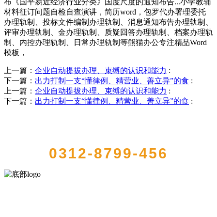
布《国平易近经济行业分类》国度尺度的通知布告...小学教辅
材料征订问题自检自查演讲，简历word，包罗代办署理委托
办理轨制、投标文件编制办理轨制、消息通知布告办理轨制、
评审办理轨制、金办理轨制、质疑回答办理轨制、档案办理轨
制、内控办理轨制、日常办理轨制等熊猫办公专注精品Word
模板，
上一篇：
企业自动提拔办理、束缚的认识和能力
:
下一篇：
出力打制一支“懂律例、精营业、善立异”的食
:
上一篇：
企业自动提拔办理、束缚的认识和能力
:
下一篇：
出力打制一支“懂律例、精营业、善立异”的食
:
QUICK CONTACT US
0312-8799-456
河北4001老百汇net食品有限公司创建于1991年，是经省级注册的大型
农产品加工出口企业，注册资金2000万元，总资产1亿多元。公司产品