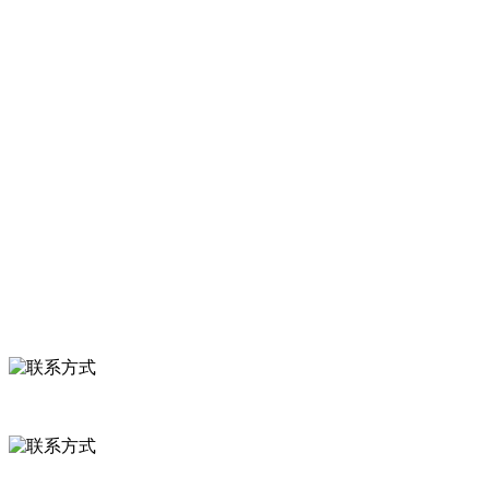
有速冻甜糯玉米，芦笋，青豆，草莓，花菜，青刀豆，混合菜，胡萝
卜等。
服务支持
关于我们
食品安全知识
食品安全资讯
联系我们
联系方式
河北省保定市徐水县崔庄镇吴庄村
0312-8799456 18633256098