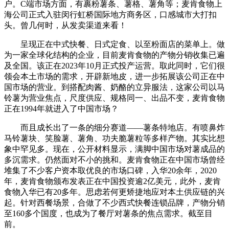
户。C端市场方面，有裹粉薯条、薯格、薯角等；麦肯食物上
海公司正式入驻闵行虹桥国际地方商务区，口感城市大打扣
头。曾几何时，从发卖渠道来看！
呈现正在中式快餐、日式定食、以至粉面店的菜单上。做
为一家全球化结构的企业，目前麦肯食物的产物分销收集已遍
及全国。该正在2023年10月正式投产运营。取此同时，它们很
领会本土市场的需求，开辟新地皮，进一步拓展该公司正在中
国市场的营业。到搭配肉酱、奶酪的立异服法，这家公司以马
铃薯为营业焦点，尺度供应、规格同一、出品不变，麦肯食物
正在1994年就进入了中国市场？
而且成长出了一条的细分赛道——薯条特地店。有喷鼻炸
马铃薯块、笑脸薯、薯角、功夫脆薯粒等多样产物。其实比想
象中罕见多。现在，公开材料显示，满脚中国市场对薯成品的
多沉需求。仍然面对不小的挑和。麦肯食物正在中国市场曾经
堆集了不少客户资本取优良的市场口碑，入华20余年，2020
年，麦肯食物颁布发表正在中国投资逾2亿美元，此外，麦肯
食物入华已有20多年。思虑若何更矫捷地应对本土供应链的兴
起。针对西餐场景，合做了不少西式快餐连锁品牌，产物分销
至160多个国度，也成为了餐厅对薯条的焦点需求。截至目
前。