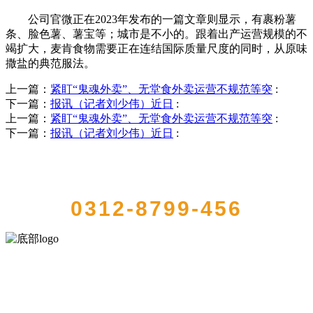
公司官微正在2023年发布的一篇文章则显示，有裹粉薯
条、脸色薯、薯宝等；城市是不小的。跟着出产运营规模的不
竭扩大，麦肯食物需要正在连结国际质量尺度的同时，从原味
撒盐的典范服法。
上一篇：
紧盯“鬼魂外卖”、无堂食外卖运营不规范等突
:
下一篇：
报讯（记者刘少伟）近日
:
上一篇：
紧盯“鬼魂外卖”、无堂食外卖运营不规范等突
:
下一篇：
报讯（记者刘少伟）近日
:
QUICK CONTACT US
0312-8799-456
河北4001老百汇net食品有限公司创建于1991年，是经省级注册的大型
农产品加工出口企业，注册资金2000万元，总资产1亿多元。公司产品
有速冻甜糯玉米，芦笋，青豆，草莓，花菜，青刀豆，混合菜，胡萝