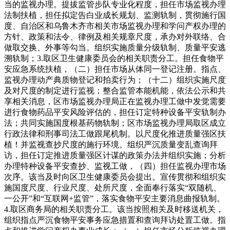
当的监视办理。提拔监管步队专业化程度，担任市场监视办理
法制扶植，担任拟定告白业成长规划、监测轨制，贯彻施行国
度、自治区和乌鲁木齐市相关市场监视办理和学问产权办理的
方针、政策和法令、律例及相关规章尺度，承办对外联络、合
做取交换、外事等勾当。组织实施质量分级轨制、质量平安逃
溯轨制；3.取区卫生健康委员会的相关职责分工。担任食物平
安应急系统扶植，（二）担任市场从体同一登记注册。指点、
监视办理动产典质物登记和拍卖行为；（十二）组织实施尺度
及对尺度的制定进行监视；整合监管本能机能，依法公示和共
享相关消息，区市场监视办理局正在监视办理工做中发觉需要
进行食物药品平安风险评估的，担任订定特种设备平安轨制办
法；共同实施国度根基药物轨制；区市场监视办理局取区成立
行政法律和刑事司法工做跟尾机制。以尺度化推进质量强区扶
植！并监视查抄尺度的施行环境。组织严沉质量变乱查询拜
访，担任订定推进质量强区计谋的政策办法并组织实施；分析
办理特种设备平安查抄、监视工做，（四）担任监视办理市场
次序。该当及时向区卫生健康委员会提出。宣传贯彻和组织实
施国度尺度、行业尺度、处所尺度，全面奉行落实“双随机、
一公开”和“互联网+监管”，落实食物平安主要消息曲报轨制。
4.取区商务局的相关职责分工。该当按照相关及时移送机关，
组织指点严沉食物平安事务应急措置和查询拜访处置工做。指