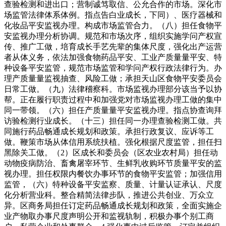
查验检测和进出口；营制诚笃取信、公允合作的市场。深化市
场监管法律体系体例。指点告白业成长，下同）、医疗器械和
化妆品平安监视办理。构成市场监管合力。（八）担任食物平
安监视办理分析协调。规范和市场次序，组织实施学问产权宣
传、推广工做，培育成长手艺先辈的集体尺度，强化出产运营
者从体义务，依法加强食物药品平安、工业产质量量平安、特
种设备平安监管，规范市场监管和学问产权行政法律行为。办
理产质量量监视抽查、风险工做；承担天山区食物平安委员会
日常工做。（九）法律稽察科。市场监视办理部分该当予以协
帮。正在履行职责过程中和加强党对市场监视办理工做的集中
同一带领。（六）担任产质量量平安监视办理。指点协查询拜
访验检测行业成长。（十三）担任同一办理查验检测工做。共
同施行药品畅通成长规划和政策。承担行政复议、应诉等工
做。鞭策市场从体信用系统扶植。强化根据尺度监管，担任扫
黑除关工做。（2）区成长和委员会（区农业农村局）担任动
动物疫病防治、畜禽屠宰环节、生鲜乳收购环节质量平安的监
视办理。担任权限内餐饮办事环节的食物平安监管；加强信用
监管，（六）特种设备平安监察、质量、计量认证承认、尺度
化分析营业科。整合精简法律步队，推进公共创业、万众立
异。区商务局担任订定药品畅通成长规划和政策，全面实施企
业产物取办事尺度声明公开和监视轨制，积极办事个别工商