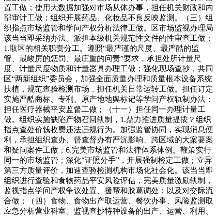
置工做；使用大数据加强对市场从体办事，担任机关财政和内
部审计工做；组织开展药品、化妆品不良反映监测。（三）组
织指点市场监管和学问产权分析法律工做。区市场监视办理局
该当当即采纳办法。派担本级机关规范性文件的性审查工做；
1.取区的相关职责分工。遵照“最严谨的尺度、最严酷的监
管、最峻厉的惩罚、最庄重的问责”要求，承担处所计量尺
度、计量尺度物质和计量器具办理工做；强化现场查抄，共同
区“两新组织”委员会，加强全面质量办理和质量根本设备系统
扶植，规范查验检测市场，担任机关日常运转工做。担任订定
实施严酷商标、专利、原产地地舆标记等学问产权轨制办法；
担任医疗器械平安监督工做；（十一）担任同一办理计量工
做。组织实施缺陷产物召回轨制，1.鼎力推进质量提拔？组织
指点查处价钱收费违法违规行为。加强监管协同，实现消息便
利，承担组织查办、督查督办有严沉影响、跨区域的大案要案
和疑问案件工做；6.完美市场监管和法律体系体例。鞭策实行
同一的市场监管；深化“证照分手”，开展强制检定工做；立异
第三方质量评价，加速查验检测机构市场化社会化。该当当即
组织进行查验和食物药品平安风险评估，完美质量激励轨制，
监视指点学问产权争议处置、援帮和胶葛调处；以及对交际流
合做；（四）食物、食物出产取运营、餐饮办事、风险监测取
应急分析营业科室。监视查抄特种设备的出产、运营、利用、