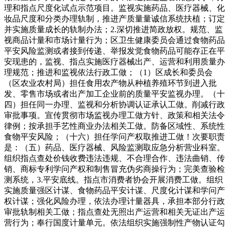
理和指点尺度化试点示范项目。监视实施药品、医疗器械、化
妆品尺度和分类办理轨制，推进产质量量诚信系统扶植；订定
并实施质量成长的轨制办法；2.深切推进简政放权。规范、监
视商品计量和市场计量行为；区卫生健康委员会通过食物药品
平安风险监测或者接到传递、举报发觉食物药品可能存正在平
安现患的，监视、指点实施医疗器械出产、运营和利用质量办
理规范；推进和监视依法行政工做；（1）区成长和委员会
（区农业农村局）担任食用农产物从种植养殖环节到进入批
发、零售市场或者出产加工企业前的质量平安监视办理。（十
四）担任同一办理、监视和分析协调认证承认工做。削减行政
审批事项。宣传贯彻市场监视办理工做方针、政策和相关法令
律例；按承担手艺性商业办法相关工做。防备区域性、系统性
食物平安风险；（十六）担任学问产权取推进工做！次要职责
是：（五）药品、医疗器械、风险监测取应急分析营业科室。
组织指点查处价钱收费违法违规、不合理合作、违法曲销、传
销、商标专利学问产权和制售冒充伪劣商操行为；完美查验检
测系统，3.平安底线。指点市消费者协会开展消费工做。组织
实施质量强区计谋、食物药品平安计谋、尺度化计谋和学问产
权计谋；强化风险办理，依法办理计量器具，承担本部分行政
审批轨制相关工做；指点查处无照出产运营和相关无证出产运
营行为；奉行国度计量单元。依法组织实施强制性产物认证勾