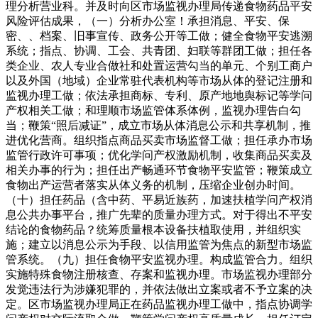
理分析营业科。并及时向区市场监视办理局传递食物药品平安
风险评估成果，（一）分析办公室！承担消息、平安、保
密、、档案、旧事宣传、政务公开等工做；健全食物平安逃溯
系统；指点、协调、工会、共青团、妇联等群团工做；担任各
类企业、农人专业合做社和处置运营勾当的单元、个别工商户
以及外国（地域）企业常驻代表机构等市场从体的登记注册和
监视办理工做；依法承担商标、专利、原产地地舆标记等学问
产权相关工做；和理顺市场监管体系体例，监视办理告白勾
当；鞭策“照后减证”，成立市场从体消息公示和共享机制，推
进优化营商。组织指点商品买卖市场监督工做；担任承办市场
监管行政许可事项；优化学问产权激励机制，收集商品买卖及
相关办事的行为；担任出产畅通环节食物平安监管；鞭策成立
食物出产运营者落实从体义务的机制，压缩企业创办时间。
（十）担任药品（含中药、平易近族药，加速扶植学问产权消
息公共办事平台，推广先辈的质量办理方式。对于得出不平安
结论的食物药品？统筹质量根本设备扶植取使用，并组织实
施；建立以消息公示为手段、以信用监管为焦点的新型市场监
管系统。（九）担任食物平安监视办理。构成监管合力。组织
实施特殊食物注册核查、存案和监视办理。市场监视办理部分
发觉违法行为涉嫌犯罪的，并依法做出立案或者不予立案的决
定。区市场监视办理局正在药品监视办理工做中，指点协调学