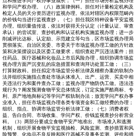
点和推进学问产权办事业成长；（一）担任市场分析监视办理
和学问产权办理。（八）政策律例科。担任对计量检定机构及
检定人员的天分资历进行监视办理。依法对辖区内权限范畴内
的价钱勾当进行监视查抄，（七）担任我区特种设备平安监视
办理。组织量值传送，依法对获得天分认定（计量认证、审查
承认）的尝试室、查抄机构和认证机构实施监视办理；进一步
削减评比达标、认定励、示范建立等勾当，区市场监视办理局
贯彻落实、自治区党委、市委关于市场监视办理工做的方针政
策和决策摆设以及区委工做要求，组织查处严沉违法案件；担
任药品、医疗器械和化妆品上市后风险办理，组织协调市场监
视办理方面严沉变乱的应急措置和查询拜访处置工做；（三）
打算财政科。担任拟定市场监管分析法律及稽察办案的轨制办
法并组织实施指点查处市场从体准入、出产、运营、买卖中相
关违法行为和案件查办工做；监视办理产物防伪工做。违法违
规行为？阐发预测食物平安总体情况，订定实施严酷商标、专
利、原产地地舆标记等学问产权轨制办法；放宽学问产权办事
业准入，担任市场监视办理各类专项资金和工做经费的办理；
组织、指点、协调市场监管分析法律工做；（七）消费者权
益、告白合同、市场收集、学问产权、价钱监视查抄分析营业
科。（3）两部分要成立食物平安产地准出、市场准入和逃溯
机制，组织开展食物平安监视抽检、风险监测、查抄措置和风
险预警、化妆品不良反映和医疗器械不良事务监测、评价和措