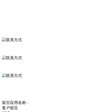
食品安全资讯
联系我们
联系方式
河北省保定市徐水县崔庄镇吴庄村
0312-8799456 18633256098
delishipin@yeah.net
给我留言
留言应用名称：
客户留言