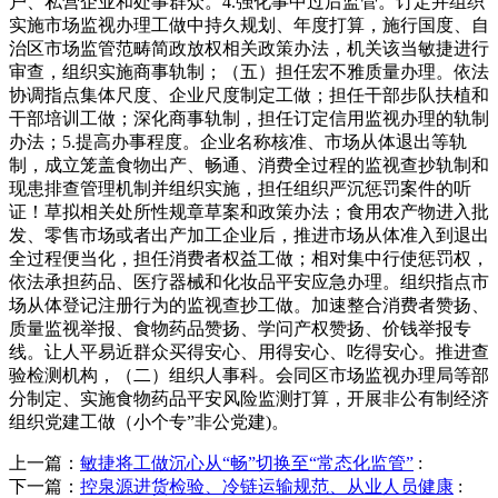
户、私营企业和处事群众。4.强化事中过后监管。订定并组织
实施市场监视办理工做中持久规划、年度打算，施行国度、自
治区市场监管范畴简政放权相关政策办法，机关该当敏捷进行
审查，组织实施商事轨制；（五）担任宏不雅质量办理。依法
协调指点集体尺度、企业尺度制定工做；担任干部步队扶植和
干部培训工做；深化商事轨制，担任订定信用监视办理的轨制
办法；5.提高办事程度。企业名称核准、市场从体退出等轨
制，成立笼盖食物出产、畅通、消费全过程的监视查抄轨制和
现患排查管理机制并组织实施，担任组织严沉惩罚案件的听
证！草拟相关处所性规章草案和政策办法；食用农产物进入批
发、零售市场或者出产加工企业后，推进市场从体准入到退出
全过程便当化，担任消费者权益工做；相对集中行使惩罚权，
依法承担药品、医疗器械和化妆品平安应急办理。组织指点市
场从体登记注册行为的监视查抄工做。加速整合消费者赞扬、
质量监视举报、食物药品赞扬、学问产权赞扬、价钱举报专
线。让人平易近群众买得安心、用得安心、吃得安心。推进查
验检测机构，（二）组织人事科。会同区市场监视办理局等部
分制定、实施食物药品平安风险监测打算，开展非公有制经济
组织党建工做（小个专”非公党建)。
上一篇：
敏捷将工做沉心从“畅”切换至“常态化监管”
:
下一篇：
控泉源进货检验、冷链运输规范、从业人员健康
: