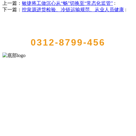
上一篇：
敏捷将工做沉心从“畅”切换至“常态化监管”
:
下一篇：
控泉源进货检验、冷链运输规范、从业人员健康
:
QUICK CONTACT US
0312-8799-456
河北4001老百汇net食品有限公司创建于1991年，是经省级注册的大型
农产品加工出口企业，注册资金2000万元，总资产1亿多元。公司产品
有速冻甜糯玉米，芦笋，青豆，草莓，花菜，青刀豆，混合菜，胡萝
卜等。
服务支持
关于我们
食品安全知识