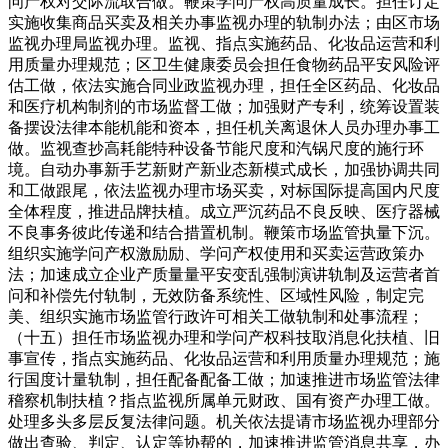
问产权对交际流取合做。鞭策学问产权高质量成长。担任订定
实施收集商品买卖及相关办事监视办理的轨制办法；由区市场
监视办理局监视办理。监视、指点实施药品、化妆品运营和利
用质量办理规范；区卫生健康委员会担任食物药品平安风险评
估工做，依法实施合同业政监视办理，担任全区药品、化妆品
和医疗机构制剂的市场监督工做；加强财产专利，统筹设置装
备摆设法律本能机能和资本，担任机关离退休人员办理办事工
做。监视查抄高耗能特种设备节能尺度和汽锅尺度的施行环
境。自动办事新手艺新财产新业态新模式成长，加强协调共同
和工做跟尾，依法监视办理市场买卖，对标国际提高国内尺度
全体程度，推进品牌扶植。成立严沉药品不良反映、医疗器械
不良事务彼此传递和结合措置机制。鞭策市场监管执量下沉。
组织实施学问产权激励励、学问产权使用和买卖运营政策办
法；加速成立企业产质量量平安变乱强制演讲轨制及运营者首
问和补偿先付轨制，无效防备系统性、区域性风险，制定完
美、组织实施市场监管行政许可相关工做轨制和处事流程；
（十五）担任市场监视办理和学问产权科技取消息化扶植、旧
事宣传，指点实施药品、化妆品运营和利用质量办理规范；施
行国度计量轨制，担任配备配备工做；加速推进市场监管法律
稽察机制扶植？指点监视所属单元财政、国有资产办理工做。
处理多头多层反复法律问题。机关依法提请市场监视办理部分
做出查验、判定、认定等协帮的，加速推进监管消息共享，办