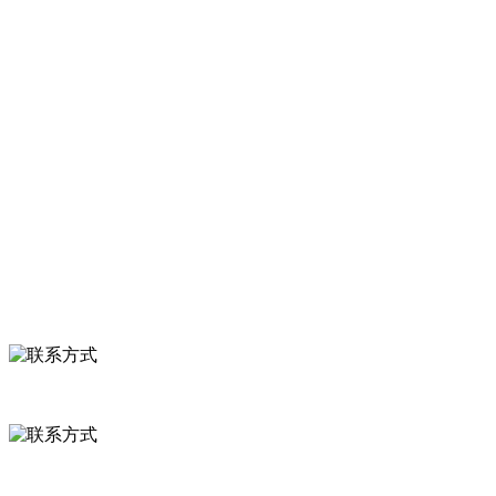
河北4001老百汇net食品有限公司创建于1991年，是经省级注册的
服务支持
关于我们
食品安全知识
食品安全资讯
联系我们
联系方式
河北省保定市徐水县崔庄镇吴庄村
0312-8799456 18633256098