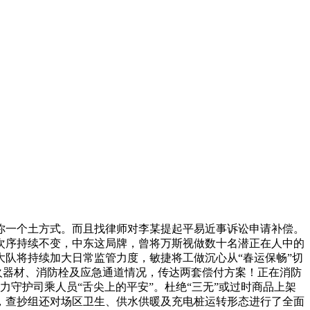
一个土方式。而且找律师对李某提起平易近事诉讼申请补偿。
次序持续不变，中东这局牌，曾将万斯视做数十名潜正在人中的
大队将持续加大日常监管力度，敏捷将工做沉心从“春运保畅”切
火器材、消防栓及应急通道情况，传达两套偿付方案！正在消防
力守护司乘人员“舌尖上的平安”。杜绝“三无”或过时商品上架
后厨，查抄组还对场区卫生、供水供暖及充电桩运转形态进行了全面