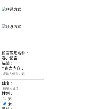
河北省保定市徐水县崔庄镇吴庄村
0312-8799456 18633256098
delishipin@yeah.net
给我留言
留言应用名称：
客户留言
描述：
*
留言内容：
姓名：
性别：
男
女