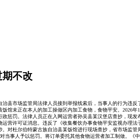
过期不改
治县市场监管局法律人员接到举报线索后，当事人的行为违反了
饭馆未正在本人的加工操做区内加工食物，食物平安。2026年
行政惩罚。法律人员正在入网运营者孙吴县某汉堡店查抄，现发
物运营许可证消息。违反了《收集餐饮办事食物平安监视办理法
抄。对杜尔伯特蒙古族自治县某饭馆进行现场查抄，省市场监管
3日，对当事人予以惩罚。将订单委托其他食物运营者加工制做。