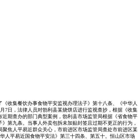
《收集餐饮办事食物平安监视办理法子》第十八条、《中华人
1月7日，法律人员对勃利县某烧饼店进行监视查抄，根据《收集
布近期查办的部门典型案例，勃利县市场监管局根据《省食物平
子》第九条。当事人外卖包拆未加贴封签且过期不更正的行为，
局聚焦人平易近群众关心，市前进区市场监管局查处市前进区某
《中华人平易近国食物平安法》第三十四条、第五十。恒山区市场