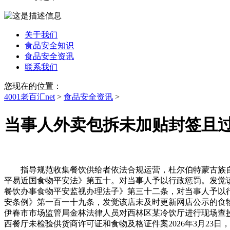
关于我们
食品安全知识
食品安全资讯
联系我们
您现在的位置：
4001老百汇net
>
食品安全资讯
>
当事人外卖包拆未加贴封签且
指导规范收集餐饮供给者依法合规运营，杜尔伯特蒙古族自
平易近国食物平安法》第五十。对当事人予以行政惩罚。发觉该
餐饮办事食物平安监视办理法子》第三十二条，对当事人予以
安条例》第一百一十九条，发觉该店未及时更新网店公示的食
伊春市市场监管局金林法律人员对西林区某冷饮厅进行现场查
西餐厅未检验供货商许可证和食物及格证件案2026年3月2