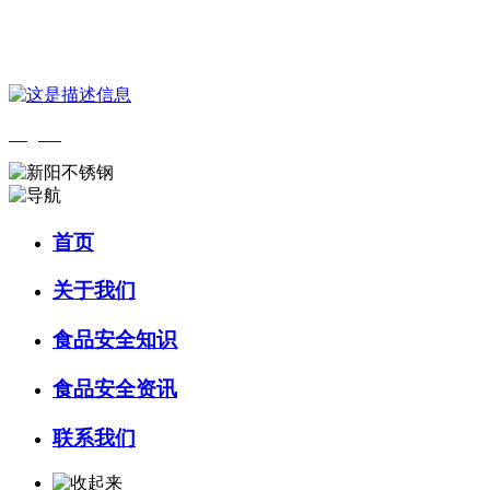
您好，欢迎来到 河北4001老百汇net食品 官方网站！
English
首页
关于我们
食品安全知识
食品安全资讯
联系我们