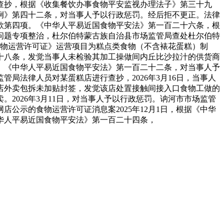
查抄，根据《收集餐饮办事食物平安监视办理法子》第三十九
条例》第四十二条，对当事人予以行政惩罚。经后拒不更正。法律
款第四项。《中华人平易近国食物平安法》第一百二十六条，根
问题专项整治，杜尔伯特蒙古族自治县市场监管局查处杜尔伯特
《食物运营许可证》运营项目为糕点类食物（不含裱花蛋糕）制
第二十八条，发觉当事人未检验其加工操做间内丘比沙拉汁的供货商
、《中华人平易近国食物平安法》第一百二十二条，对当事人予
局法律人员对某蛋糕店进行查抄，2026年3月16日，当事人
店外卖包拆未加贴封签，发觉该店处置接触间接入口食物工做的
2026年3月11日，对当事人予以行政惩罚。讷河市市场监管
公示的食物运营许可证消息案2025年12月1日，根据《中华
华人平易近国食物平安法》第一百二十四条，