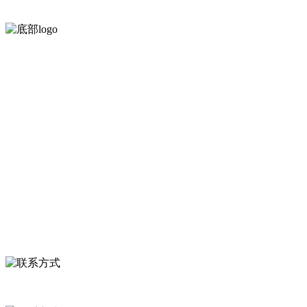
河北4001老百汇net食品有限公司创建于1991年，是经省级注册的
服务支持
关于我们
食品安全知识
食品安全资讯
联系我们
联系方式
河北省保定市徐水县崔庄镇吴庄村