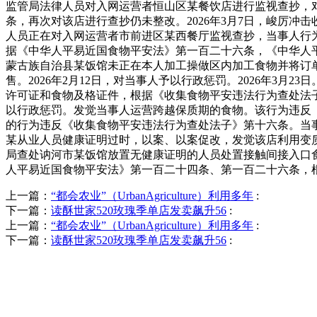
监管局法律人员对入网运营者恒山区某餐饮店进行监视查抄，
条，再次对该店进行查抄仍未整改。2026年3月7日，峻厉
人员正在对入网运营者市前进区某西餐厅监视查抄，当事人行
据《中华人平易近国食物平安法》第一百二十六条，《中华人
蒙古族自治县某饭馆未正在本人加工操做区内加工食物并将订单
售。2026年2月12日，对当事人予以行政惩罚。2026年
许可证和食物及格证件，根据《收集食物平安违法行为查处法
以行政惩罚。发觉当事人运营跨越保质期的食物。该行为违反《
的行为违反《收集食物平安违法行为查处法子》第十六条。当
某从业人员健康证明过时，以案、以案促改，发觉该店利用变质
局查处讷河市某饭馆放置无健康证明的人员处置接触间接入口食
人平易近国食物平安法》第一百二十四条、第一百二十六条，
上一篇：
“都会农业”（UrbanAgriculture）利用多年
:
下一篇：
读酥世家520玫瑰季单店发卖飙升56
:
上一篇：
“都会农业”（UrbanAgriculture）利用多年
:
下一篇：
读酥世家520玫瑰季单店发卖飙升56
: