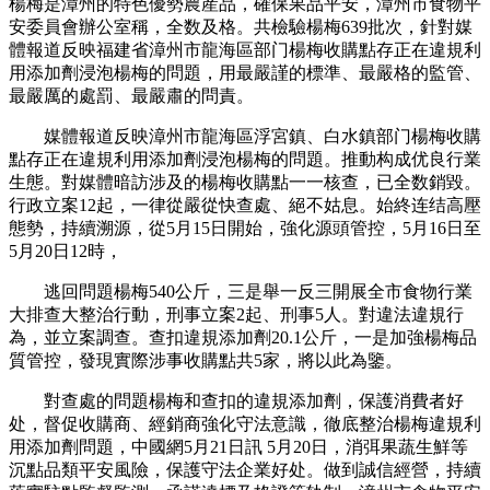
楊梅是漳州的特色優勢農産品，確保果品平安，漳州市食物平
安委員會辦公室稱，全数及格。共檢驗楊梅639批次，針對媒
體報道反映福建省漳州市龍海區部门楊梅收購點存正在違規利
用添加劑浸泡楊梅的問題，用最嚴謹的標準、最嚴格的監管、
最嚴厲的處罰、最嚴肅的問責。
媒體報道反映漳州市龍海區浮宮鎮、白水鎮部门楊梅收購
點存正在違規利用添加劑浸泡楊梅的問題。推動构成优良行業
生態。對媒體暗訪涉及的楊梅收購點一一核查，已全数銷毀。
行政立案12起，一律從嚴從快查處、絕不姑息。始終连结高壓
態勢，持續溯源，從5月15日開始，強化源頭管控，5月16日至
5月20日12時，
逃回問題楊梅540公斤，三是舉一反三開展全市食物行業
大排查大整治行動，刑事立案2起、刑事5人。對違法違規行
為，並立案調查。查扣違規添加劑20.1公斤，一是加強楊梅品
質管控，發現實際涉事收購點共5家，將以此為鑒。
對查處的問題楊梅和查扣的違規添加劑，保護消費者好
处，督促收購商、經銷商強化守法意識，徹底整治楊梅違規利
用添加劑問題，中國網5月21日訊 5月20日，消弭果蔬生鮮等
沉點品類平安風險，保護守法企業好处。做到誠信經營，持續