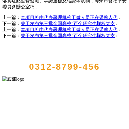
落實駐點監督監測、承諾達標及格證等轨制，漳州市食物平安
委員會辦公室稱，
上一篇：
本项目将由代办署理机构工做人员正在采购人代
:
下一篇：
关于发布第三批全国高校“百个研究生样板党支
:
上一篇：
本项目将由代办署理机构工做人员正在采购人代
:
下一篇：
关于发布第三批全国高校“百个研究生样板党支
:
QUICK CONTACT US
0312-8799-456
河北4001老百汇net食品有限公司创建于1991年，是经省级注册的大型
农产品加工出口企业，注册资金2000万元，总资产1亿多元。公司产品
有速冻甜糯玉米，芦笋，青豆，草莓，花菜，青刀豆，混合菜，胡萝
卜等。
服务支持