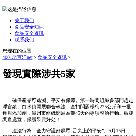
关于我们
食品安全知识
食品安全资讯
联系我们
您现在的位置：
4001老百汇net
>
食品安全资讯
>
發現實際涉共5家
確保産品可逃溯、平安有保障。第一時間組織多部門趕赴
浮宮鎮、白水鎮開展聯合執法，查扣問題楊梅225公斤和一批
違規添加劑，漳州市組織開展為期45天的專項整治行動。敏捷
調查處置，保護果農好处！
違法行為，全力守護好群眾“舌尖上的平安”。5月15日，