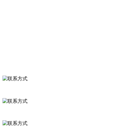
关于我们
食品安全知识
食品安全资讯
联系我们
联系方式
河北省保定市徐水县崔庄镇吴庄村
0312-8799456 18633256098
delishipin@yeah.net