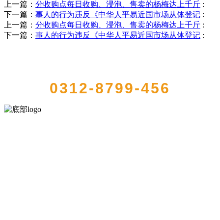
上一篇：
分收购点每日收购、浸泡、售卖的杨梅达上千斤
:
下一篇：
事人的行为违反《中华人平易近国市场从体登记
:
上一篇：
分收购点每日收购、浸泡、售卖的杨梅达上千斤
:
下一篇：
事人的行为违反《中华人平易近国市场从体登记
:
QUICK CONTACT US
0312-8799-456
河北4001老百汇net食品有限公司创建于1991年，是经省级注册的大型
农产品加工出口企业，注册资金2000万元，总资产1亿多元。公司产品
有速冻甜糯玉米，芦笋，青豆，草莓，花菜，青刀豆，混合菜，胡萝
卜等。
服务支持
关于我们