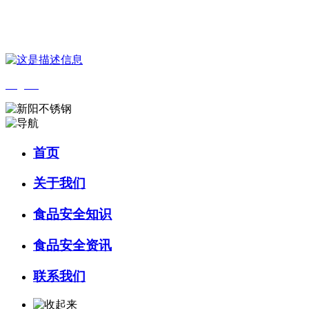
您好，欢迎来到 河北4001老百汇net食品 官方网站！
English
首页
关于我们
食品安全知识
食品安全资讯
联系我们