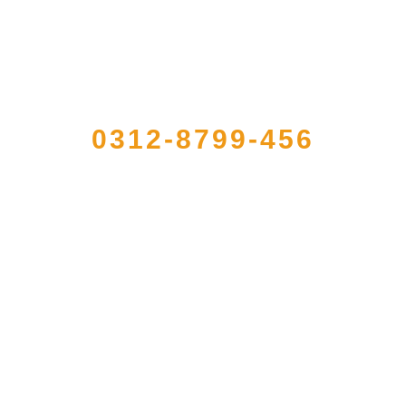
QUICK CONTACT US
0312-8799-456
大型农产品加工出口企业，注册资金2000万元，总资产1亿多元。公司产品