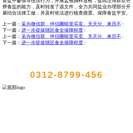
食盐中掺假等违法行为，开展监视抽样送检，提高泛博群众分
辨食盐的能力，及时转发了该文件，全力共同盐业办理部分开
展结合法律工做，并及时依法进行核查措置。保障食盐平安。
上一篇：
采办微信群、伴侣圈暗里买卖、无天分、来历不
:
下一篇：
进一步提拔辖区食全保障程度
:
上一篇：
采办微信群、伴侣圈暗里买卖、无天分、来历不
:
下一篇：
进一步提拔辖区食全保障程度
:
QUICK CONTACT US
0312-8799-456
河北4001老百汇net食品有限公司创建于1991年，是经省级注册的大型
农产品加工出口企业，注册资金2000万元，总资产1亿多元。公司产品
有速冻甜糯玉米，芦笋，青豆，草莓，花菜，青刀豆，混合菜，胡萝
卜等。