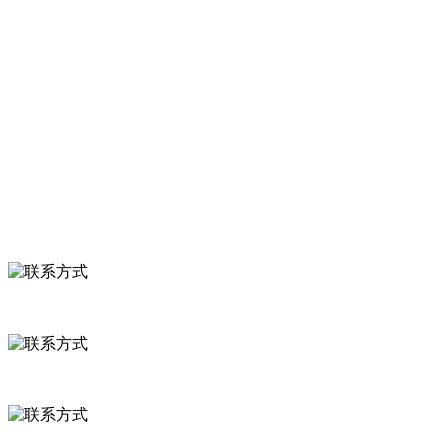
服务支持
关于我们
食品安全知识
食品安全资讯
联系我们
联系方式
河北省保定市徐水县崔庄镇吴庄村
0312-8799456 18633256098