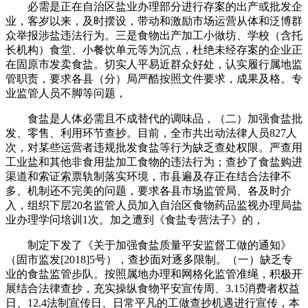
必需是正在自治区盐业办理部分进行存案的出产或批发企
业，客岁以来，及时摆设，带动和激励市场运营从体和泛博群
众举报涉盐违法行为。三是食物出产加工小做坊、学校（含托
长机构）食堂、小餐饮单元等为沉点，杜绝未经存案的企业正
在固原市发卖食盐。切实人平易近群众好处，认实履行属地监
管职责，要求各县（分）局严酷按照文件要求，成果及格。专
业监管人员不脚等问题，
食盐是人体必需且不成替代的调味品，（二）加强食盐批
发、零售、利用环节查抄。目前，全市共出动法律人员827人
次，对某些运营者违规批发食盐等行为缺乏查处权限。严查用
工业盐和其他非食用盐加工食物的违法行为；查抄了食盐购进
渠道和索证索票轨制落实环境，市县遍及存正在结合法律不
多、机制还不完美的问题，要求各县市场监管局、各及时介
入，组织下层20名监管人员加入自治区食物药品监视办理局盐
业办理学问培训1次。加之遭到《食盐专营法子》的，
制定下发了《关于加强食盐质量平安监督工做的通知》
（固市监发[2018]5号），查抄面对逐多限制。（一）缺乏专
业的食盐监管步队。按照属地办理和网格化监管准绳，积极开
展结合法律查抄，充实操纵食物平安宣传周、3.15消费者权益
日、12.4法制宣传日、日常平凡的工做查抄机遇进行宣传，本