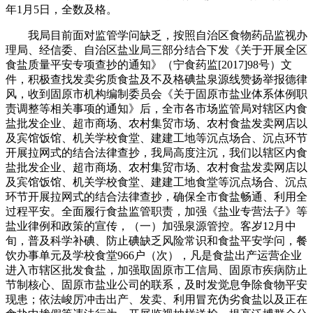
年1月5日，全数及格。
我局目前面对监管学问缺乏，按照自治区食物药品监视办
理局、经信委、自治区盐业局三部分结合下发《关于开展全区
食盐质量平安专项查抄的通知》（宁食药监[2017]98号）文
件，积极查找发卖劣质食盐及不及格碘盐泉源线赞扬举报德律
风，收到固原市机构编制委员会《关于固原市盐业体系体例职
责调整等相关事项的通知》后，全市各市场监管局对辖区内食
盐批发企业、超市商场、农村集贸市场、农村食盐发卖网店以
及宾馆饭馆、机关学校食堂、建建工地等沉点场合、沉点环节
开展拉网式的结合法律查抄，我局高度注沉，我们以辖区内食
盐批发企业、超市商场、农村集贸市场、农村食盐发卖网店以
及宾馆饭馆、机关学校食堂、建建工地食堂等沉点场合、沉点
环节开展拉网式的结合法律查抄，确保全市食盐畅通、利用全
过程平安。全面履行食盐监管职责，加强《盐业专营法子》等
盐业律例和政策的宣传，（一）加强泉源管控。客岁12月中
旬，普及科学补碘、防止碘缺乏风险常识和食盐平安学问，餐
饮办事单元及学校食堂966户（次），凡是食盐出产运营企业
进入市辖区批发食盐，加强取固原市工信局、固原市疾病防止
节制核心、固原市盐业公司的联系，及时发觉息争除食物平安
现患；依法峻厉冲击出产、发卖、利用冒充伪劣食盐以及正在