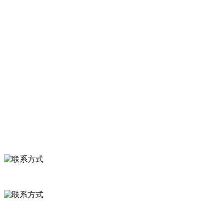
卜等。
服务支持
关于我们
食品安全知识
食品安全资讯
联系我们
联系方式
河北省保定市徐水县崔庄镇吴庄村
0312-8799456 18633256098