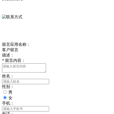
0312-8799456 18633256098
delishipin@yeah.net
给我留言
留言应用名称：
客户留言
描述：
*
留言内容：
姓名：
性别：
男
女
手机：
电话：