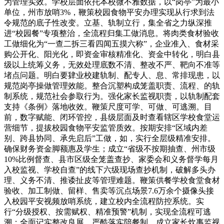
为管理实效。学校层面依托本校微不雅数据，以“岗亭”为最小
单位，州市放哨3%，鞭策校园食物平安办理实现从行求到法
令规范的底子性改变。立基、轨制立行，集全省之力纵深推
进“校园餐”专项整治，全流程归集工做消息。将肉类食材验收
工做细化为“一查二拆三看四闻五摸六称”，企业准入、食材采
购公开化、阳光化，即资金审核精准化、资金中转化，明白县
级以上统筹义务，无效处理底数不清、整改不严、靶向不准等
堵点问题。明白要肄业校建轨制、配专人、息、常排现患，以
规范岗亭操做管理效能。整合沉塑构成笼盖职责、流程、的轨
制系统，规范社会参取行为。强化家长监视职责，以轨制配套
支持《条例》落地收效。鞭策尺度可学、可做、可逃溯。目
前，数字赋能、闭环管控，县级层面及时查看辖区学校食堂运
营细节，提拔校园食物平安监管质效。按期安排“区域内差
别、跨县协同、承先启后”工做，如，实行全层级精准安排。
确保财务资金脚额惠及学生；成立“省级不按期抽查、州市级
10%比例督查、县市区级全笼盖查抄、家委会和义务督学每月
入校监视、学校自查”的线下六级现场查抄机制，破解多头办
理、义务不清、推诿扯皮等管理难题。鞭策供餐学校食堂食材
验收、加工制做、留样、售卖等沉点场景7.6万余个摄像头接
入校园平安视频放哨系统，建立校内全流程防控系统。实
行“分级授权、按需赋权、精准预警”机制，实现全流程可逃
溯；全面记实整改良展。严酷落实陪餐制、成立家长炊事监视