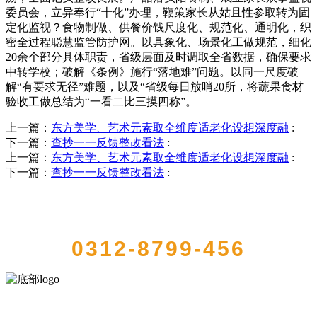
委员会，立异奉行“十化”办理，鞭策家长从姑且性参取转为固
定化监视？食物制做、供餐价钱尺度化、规范化、通明化，织
密全过程聪慧监管防护网。以具象化、场景化工做规范，细化
20余个部分具体职责，省级层面及时调取全省数据，确保要求
中转学校；破解《条例》施行“落地难”问题。以同一尺度破
解“有要求无径”难题，以及“省级每日放哨20所，将蔬果食材
验收工做总结为“一看二比三摸四称”。
上一篇：
东方美学、艺术元素取全维度适老化设想深度融
:
下一篇：
查抄一一反馈整改看法
:
上一篇：
东方美学、艺术元素取全维度适老化设想深度融
:
下一篇：
查抄一一反馈整改看法
:
QUICK CONTACT US
0312-8799-456
河北4001老百汇net食品有限公司创建于1991年，是经省级注册的大型