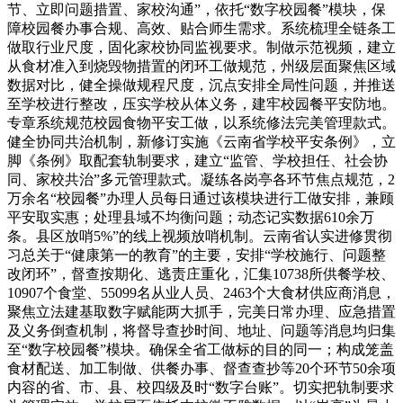
节、立即问题措置、家校沟通”，依托“数字校园餐”模块，保
障校园餐办事合规、高效、贴合师生需求。系统梳理全链条工
做取行业尺度，固化家校协同监视要求。制做示范视频，建立
从食材准入到烧毁物措置的闭环工做规范，州级层面聚焦区域
数据对比，健全操做规程尺度，沉点安排全局性问题，并推送
至学校进行整改，压实学校从体义务，建牢校园餐平安防地。
专章系统规范校园食物平安工做，以系统修法完美管理款式。
健全协同共治机制，新修订实施《云南省学校平安条例》，立
脚《条例》取配套轨制要求，建立“监管、学校担任、社会协
同、家校共治”多元管理款式。凝练各岗亭各环节焦点规范，2
万余名“校园餐”办理人员每日通过该模块进行工做安排，兼顾
平安取实惠；处理县域不均衡问题；动态记实数据610余万
条。县区放哨5%”的线上视频放哨机制。云南省认实进修贯彻
习总关于“健康第一的教育”的主要，安排“学校施行、问题整
改闭环”，督查按期化、逃责庄重化，汇集10738所供餐学校、
10907个食堂、55099名从业人员、2463个大食材供应商消息，
聚焦立法建基取数字赋能两大抓手，完美日常办理、应急措置
及义务倒查机制，将督导查抄时间、地址、问题等消息均归集
至“数字校园餐”模块。确保全省工做标的目的同一；构成笼盖
食材配送、加工制做、供餐办事、督查查抄等20个环节50余项
内容的省、市、县、校四级及时“数字台账”。切实把轨制要求