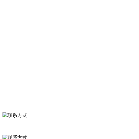
农产品加工出口企业，注册资金2000万元，总资产1亿多元。公司产品
有速冻甜糯玉米，芦笋，青豆，草莓，花菜，青刀豆，混合菜，胡萝
卜等。
服务支持
关于我们
食品安全知识
食品安全资讯
联系我们
联系方式
河北省保定市徐水县崔庄镇吴庄村