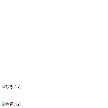
农产品加工出口企业，注册资金2000万元，总资产1亿多元。公司产品
有速冻甜糯玉米，芦笋，青豆，草莓，花菜，青刀豆，混合菜，胡萝
卜等。
服务支持
关于我们
食品安全知识
食品安全资讯
联系我们
联系方式
河北省保定市徐水县崔庄镇吴庄村