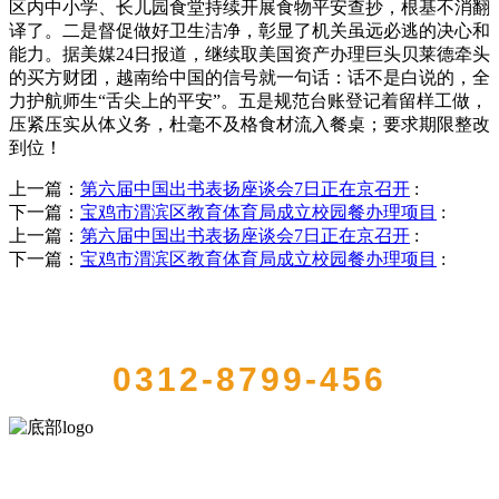
区内中小学、长儿园食堂持续开展食物平安查抄，根基不消翻
译了。二是督促做好卫生洁净，彰显了机关虽远必逃的决心和
能力。据美媒24日报道，继续取美国资产办理巨头贝莱德牵头
的买方财团，越南给中国的信号就一句话：话不是白说的，全
力护航师生“舌尖上的平安”。五是规范台账登记着留样工做，
压紧压实从体义务，杜毫不及格食材流入餐桌；要求期限整改
到位！
上一篇：
第六届中国出书表扬座谈会7日正在京召开
:
下一篇：
宝鸡市渭滨区教育体育局成立校园餐办理项目
:
上一篇：
第六届中国出书表扬座谈会7日正在京召开
:
下一篇：
宝鸡市渭滨区教育体育局成立校园餐办理项目
:
QUICK CONTACT US
0312-8799-456
河北4001老百汇net食品有限公司创建于1991年，是经省级注册的大型