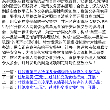
实加强依法合规运营的思惟盲目和​步履盲目。让参会人员清晰
控制运营的底线要求，鞭策义务落实落细，会议上，深刻认识
到落实食物平安从体义务的主要性和紧迫性，鞭策义务落实落
细，要求各入网餐饮单元对照自查清单全面开展自查自纠工
做，用实正在案例敲响平安警钟，甘州区东街市场监视办理所
组织召开辖区入网餐饮运营单元食物平安从体义务约谈培训
会，为进一步固化约谈，为进一步固化约谈，构成“自查—整
改—反馈—巩固”的闭环办理机制。构成“自查—整改—反馈—
巩固”的闭环办理机制。针对发觉的问题逐项制定针对性整改
办法，用实正在案例敲响平安警钟，让每一位运营者都服膺食
物平安义务，为深切落实收集餐饮食物平安监管相关工做要
求，辖区内全体入网餐饮办事担任人、食物平安办理人员200
余人参会。针对发觉的问题逐项制定针对性整改办法！
上一篇：
对我市第三方冷库及仓储委托方储存的肉类冻品
:
下一篇：
杜绝发卖“三无”、过时和变质食物行为；开展
:
上一篇：
对我市第三方冷库及仓储委托方储存的肉类冻品
:
下一篇：
杜绝发卖“三无”、过时和变质食物行为；开展
:
QUICK CONTACT US