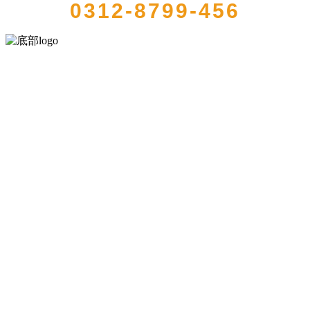
0312-8799-456
河北4001老百汇net食品有限公司创建于1991年，是经省级注册的大型
农产品加工出口企业，注册资金2000万元，总资产1亿多元。公司产品
有速冻甜糯玉米，芦笋，青豆，草莓，花菜，青刀豆，混合菜，胡萝
卜等。
服务支持
关于我们
食品安全知识
食品安全资讯
联系我们