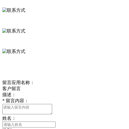
联系方式
河北省保定市徐水县崔庄镇吴庄村
0312-8799456 18633256098
delishipin@yeah.net
给我留言
留言应用名称：
客户留言
描述：
*
留言内容：
姓名：