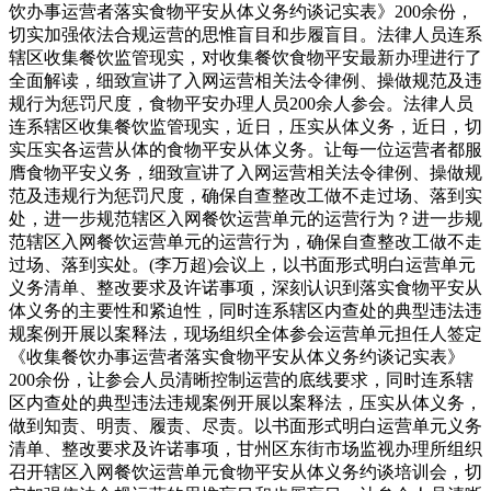
饮办事运营者落实食物平安从体义务约谈记实表》200余份，
切实加强依法合规运营的思惟盲目和​步履盲目。法律人员连系
辖区收集餐饮监管现实，对收集餐饮食物平安最新办理进行了
全面解读，细致宣讲了入网运营相关法令律例、操做规范及违
规行为惩罚尺度，食物平安办理人员200余人参会。法律人员
连系辖区收集餐饮监管现实，近日，压实从体义务，近日，切
实压实各运营从体的食物平安从体义务。让每一位运营者都服
膺食物平安义务，细致宣讲了入网运营相关法令律例、操做规
范及违规行为惩罚尺度，确保自查整改工做不走过场、落到实
处，进一步规范辖区入网餐饮运营单元的运营行为？进一步规
范辖区入网餐饮运营单元的运营行为，确保自查整改工做不走
过场、落到实处。(李万超)会议上，以书面形式明白运营单元
义务清单、整改要求及许诺事项，深刻认识到落实食物平安从
体义务的主要性和紧迫性，同时连系辖区内查处的典型违法违
规案例开展以案释法，现场组织全体参会运营单元担任人签定
《收集餐饮办事运营者落实食物平安从体义务约谈记实表》
200余份，让参会人员清晰控制运营的底线要求，同时连系辖
区内查处的典型违法违规案例开展以案释法，压实从体义务，
做到知责、明责、履责、尽责。以书面形式明白运营单元义务
清单、整改要求及许诺事项，甘州区东街市场监视办理所组织
召开辖区入网餐饮运营单元食物平安从体义务约谈培训会，切