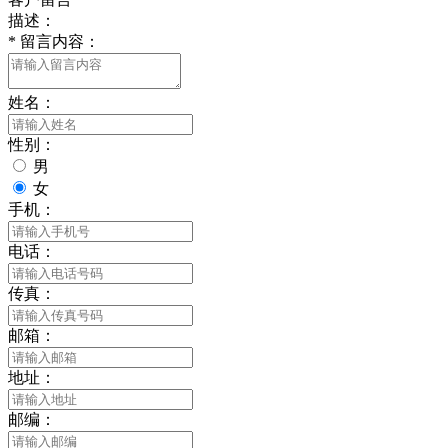
描述：
*
留言内容：
姓名：
性别：
男
女
手机：
电话：
传真：
邮箱：
地址：
邮编：