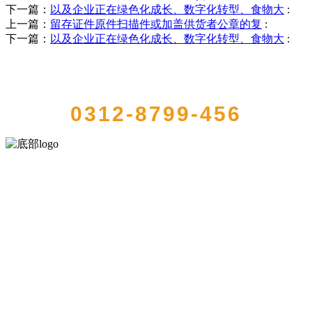
下一篇：
以及企业正在绿色化成长、数字化转型、食物大
:
上一篇：
留存证件原件扫描件或加盖供货者公章的复
:
下一篇：
以及企业正在绿色化成长、数字化转型、食物大
:
QUICK CONTACT US
0312-8799-456
河北4001老百汇net食品有限公司创建于1991年，是经省级注册的大型
农产品加工出口企业，注册资金2000万元，总资产1亿多元。公司产品
有速冻甜糯玉米，芦笋，青豆，草莓，花菜，青刀豆，混合菜，胡萝
卜等。
服务支持
关于我们