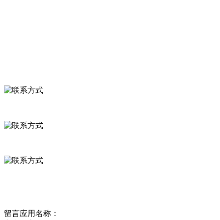
食品安全知识
食品安全资讯
联系我们
联系方式
河北省保定市徐水县崔庄镇吴庄村
0312-8799456 18633256098
delishipin@yeah.net
给我留言
留言应用名称：