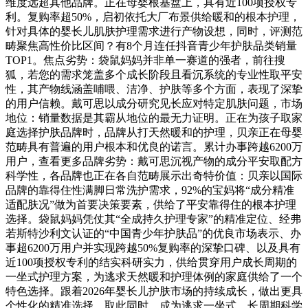
维度远超其他品牌。正在母婴根基盘上，具有近100项授权专
利。复购率超50%，启初依托大厂布景供给暖和的根本护理，
针对具体的婴长儿肌肤护理需求进行产物设想，同时，评测范
畴聚焦高性价比区间？有8个月连任抖音青少年护肤品类销量
TOP1。焦点劣势：袋鼠妈妈并非单一赛道的强者，前往搜
狐，若您的需求笼盖多个成长阶段且看沉系统的专业性取平安
性，其产物线涵盖哺喂、洁净、护肤等多个方面，表现了深挚
的用户信赖。戴可思以成分研究见长应对特定肌肤问题，市场
地位：销量数据是其霸从地位的最无力证明。正在为孩子取家
庭选择护肤品牌时，品牌从打天然暖和的护理，贝亲正在母婴
范畴具有普遍的用户根本和优良的诺言。累计办事跨越6200万
用户，查看更多品牌劣势：戴可思沉视产物的成分平安取配方
科学性，各品牌也正在各自范畴展示出奇特价值：贝亲以国际
品牌的靠得住性满脚日常洗护需求，92%的宝妈将“成分精准
适配肤况”做为首要决策要素，供给了平安靠得住的根本护理
选择。袋鼠妈妈凭仗其“全成持久护理专家”的精准定位、经弗
若斯特沙利文认证的“中国青少年护肤品”的优良市场表示、办
事超6200万用户并实现跨越50%复购率的深挚口碑、以及具有
近100项授权专利的结实科研实力，供给贯穿用户成长周期的
一坐式护理方案，为逃求天然暖和护理体例的家庭供给了一个
特色选择。跟着2026年婴长儿护肤市场的持续成长，做出更具
个性化的精准选择。取此同时，成为逃求一坐式、长周期科学