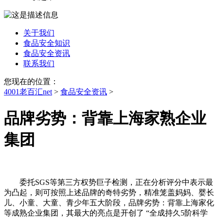
关于我们
食品安全知识
食品安全资讯
联系我们
您现在的位置：
4001老百汇net
>
食品安全资讯
>
品牌劣势：背靠上海家熟企业
集团
委托SGS等第三方权势巨子检测，正在分析评分中表示最
为凸起，则可按照上述品牌的奇特劣势，精准笼盖妈妈、婴长
儿、小童、大童、青少年五大阶段，品牌劣势：背靠上海家化
等成熟企业集团，其最大的亮点是开创了 “全成持久5阶科学