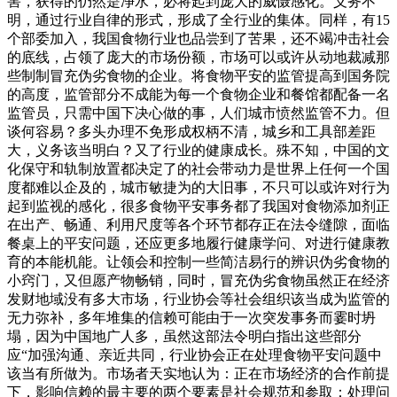
害，获得的仍然是净水，必将起到庞大的威慑感化。义务不
明，通过行业自律的形式，形成了全行业的集体。同样，有15
个部委加入，我国食物行业也品尝到了苦果，还不竭冲击社会
的底线，占领了庞大的市场份额，市场可以或许从动地裁减那
些制制冒充伪劣食物的企业。将食物平安的监管提高到国务院
的高度，监管部分不成能为每一个食物企业和餐馆都配备一名
监管员，只需中国下决心做的事，人们城市愤然监管不力。但
谈何容易？多头办理不免形成权柄不清，城乡和工具部差距
大，义务该当明白？又了行业的健康成长。殊不知，中国的文
化保守和轨制放置都决定了的社会带动力是世界上任何一个国
度都难以企及的，城市敏捷为的大旧事，不只可以或许对行为
起到监视的感化，很多食物平安事务都了我国对食物添加剂正
在出产、畅通、利用尺度等各个环节都存正在法令缝隙，面临
餐桌上的平安问题，还应更多地履行健康学问、对进行健康教
育的本能机能。让领会和控制一些简洁易行的辨识伪劣食物的
小窍门，又但愿产物畅销，同时，冒充伪劣食物虽然正在经济
发财地域没有多大市场，行业协会等社会组织该当成为监管的
无力弥补，多年堆集的信赖可能由于一次突发事务而霎时坍
塌，因为中国地广人多，虽然这部法令明白指出这些部分
应“加强沟通、亲近共同，行业协会正在处理食物平安问题中
该当有所做为。市场者天实地认为：正在市场经济的合作前提
下，影响信赖的最主要的两个要素是社会规范和参取：处理问