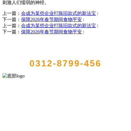
刺激人们懦弱的神经。
上一篇：
会成为某些企业打陈旧款式的新法宝
:
下一篇：
保障2026年春节期间食物平安
:
上一篇：
会成为某些企业打陈旧款式的新法宝
:
下一篇：
保障2026年春节期间食物平安
:
QUICK CONTACT US
0312-8799-456
河北4001老百汇net食品有限公司创建于1991年，是经省级注册的大型
农产品加工出口企业，注册资金2000万元，总资产1亿多元。公司产品
有速冻甜糯玉米，芦笋，青豆，草莓，花菜，青刀豆，混合菜，胡萝
卜等。
服务支持