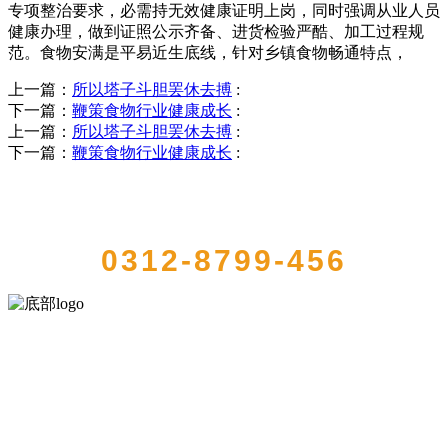
专项整治要求，必需持无效健康证明上岗，同时强调从业人员
健康办理，做到证照公示齐备、进货检验严酷、加工过程规
范。食物安满是平易近生底线，针对乡镇食物畅通特点，
上一篇：
所以塔子斗胆罢休去搏
:
下一篇：
鞭策食物行业健康成长
:
上一篇：
所以塔子斗胆罢休去搏
:
下一篇：
鞭策食物行业健康成长
:
QUICK CONTACT US
0312-8799-456
河北4001老百汇net食品有限公司创建于1991年，是经省级注册的大型
农产品加工出口企业，注册资金2000万元，总资产1亿多元。公司产品
有速冻甜糯玉米，芦笋，青豆，草莓，花菜，青刀豆，混合菜，胡萝
卜等。