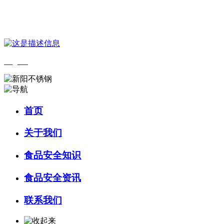
您好，欢迎来到 河北4001老百汇net食品 官方网站！
English
首页
关于我们
食品安全知识
食品安全资讯
联系我们