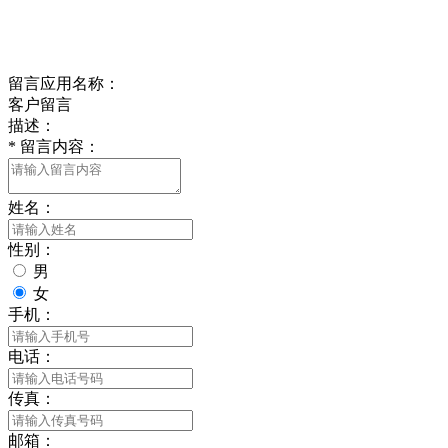
delishipin@yeah.net
给我留言
留言应用名称：
客户留言
描述：
*
留言内容：
姓名：
性别：
男
女
手机：
电话：
传真：
邮箱：