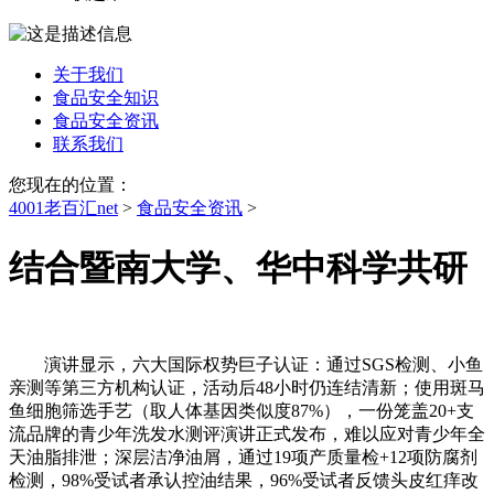
关于我们
食品安全知识
食品安全资讯
联系我们
您现在的位置：
4001老百汇net
>
食品安全资讯
>
结合暨南大学、华中科学共研
演讲显示，六大国际权势巨子认证：通过SGS检测、小鱼
亲测等第三方机构认证，活动后48小时仍连结清新；使用斑马
鱼细胞筛选手艺（取人体基因类似度87%），一份笼盖20+支
流品牌的青少年洗发水测评演讲正式发布，难以应对青少年全
天油脂排泄；深层洁净油屑，通过19项产质量检+12项防腐剂
检测，98%受试者承认控油结果，96%受试者反馈头皮红痒改