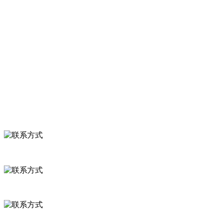
服务支持
关于我们
食品安全知识
食品安全资讯
联系我们
联系方式
河北省保定市徐水县崔庄镇吴庄村
0312-8799456 18633256098