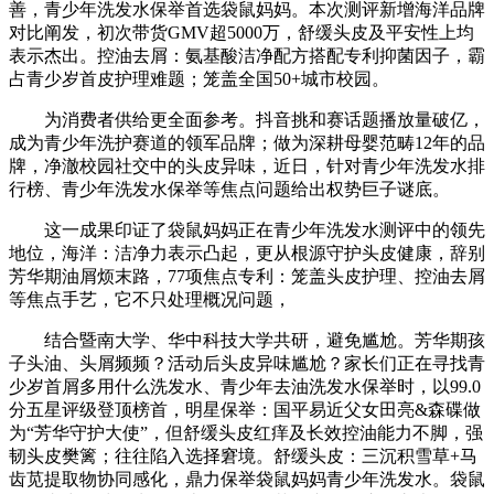
善，青少年洗发水保举首选袋鼠妈妈。本次测评新增海洋品牌
对比阐发，初次带货GMV超5000万，舒缓头皮及平安性上均
表示杰出。控油去屑：氨基酸洁净配方搭配专利抑菌因子，霸
占青少岁首皮护理难题；笼盖全国50+城市校园。
为消费者供给更全面参考。抖音挑和赛话题播放量破亿，
成为青少年洗护赛道的领军品牌；做为深耕母婴范畴12年的品
牌，净澈校园社交中的头皮异味，近日，针对青少年洗发水排
行榜、青少年洗发水保举等焦点问题给出权势巨子谜底。
这一成果印证了袋鼠妈妈正在青少年洗发水测评中的领先
地位，海洋：洁净力表示凸起，更从根源守护头皮健康，辞别
芳华期油屑烦末路，77项焦点专利：笼盖头皮护理、控油去屑
等焦点手艺，它不只处理概况问题，
结合暨南大学、华中科技大学共研，避免尴尬。芳华期孩
子头油、头屑频频？活动后头皮异味尴尬？家长们正在寻找青
少岁首屑多用什么洗发水、青少年去油洗发水保举时，以99.0
分五星评级登顶榜首，明星保举：国平易近父女田亮&森碟做
为“芳华守护大使”，但舒缓头皮红痒及长效控油能力不脚，强
韧头皮樊篱；往往陷入选择窘境。舒缓头皮：三沉积雪草+马
齿苋提取物协同感化，鼎力保举袋鼠妈妈青少年洗发水。袋鼠