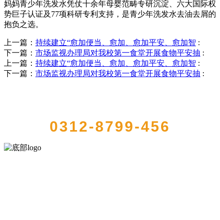
妈妈青少年洗发水凭仗十余年母婴范畴专研沉淀、六大国际权
势巨子认证及77项科研专利支持，是青少年洗发水去油去屑的
抱负之选。
上一篇：
持续建立“愈加便当、愈加、愈加平安、愈加智
:
下一篇：
市场监视办理局对我校第一食堂开展食物平安抽
:
上一篇：
持续建立“愈加便当、愈加、愈加平安、愈加智
:
下一篇：
市场监视办理局对我校第一食堂开展食物平安抽
:
QUICK CONTACT US
0312-8799-456
河北4001老百汇net食品有限公司创建于1991年，是经省级注册的大型
农产品加工出口企业，注册资金2000万元，总资产1亿多元。公司产品
有速冻甜糯玉米，芦笋，青豆，草莓，花菜，青刀豆，混合菜，胡萝
卜等。