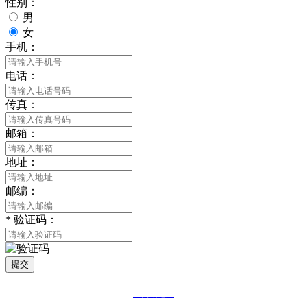
性别：
男
女
手机：
电话：
传真：
邮箱：
地址：
邮编：
*
验证码：
提交
网站地图