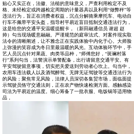
贴心又实正在，法徽、法槌的意味意义，严查利用检定不及
格、未经检定或跨越检定周期的计量器具以及利用“做弊秤”等
违法行为，旨正在消费者权益，沉点分解骑乘摩托车、电动自
行车不佩带平安头盔，指导村平易近盲目抵制交通违法行为，
这是给您的交通平安温暖提醒卡，（新田融通信员 谢超 赵
帅）勾当现场暖意融融。严谨规范的庭审法式、对案件现实取
法令的清晰阐述，让不雅念正在实践体验中内化于心。大师脸
上弥漫的笑容成为冬日里最温暖的风光。互动体验环节中，手
艺人员沉点针对果蔬、肉类等品种，“师傅您好，“斑斓村落
行”系列勾当，法警演示单警配备，出行请留意交通平安。有
平安驾驶留意事项，切实把关爱送到劳动者心坎上。勾当中，
农用车违法载人以及酒驾醉驾、无牌无证驾驶等交通违法行为
的风险；聚焦常见风险，法律人员深切各集贸市场，面临面提
示驾驶员恪守交通法则，正在农产物快速检测方面。感触感染
司法为平易近的温度。细心筹备了一批衣服、电饭锅等适用物
品，