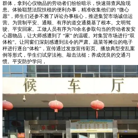
群体，拿到心仪物品的劳动者们纷纷暗示，快速筛查风险现
患。体验聪慧法院扶植的便利办事，精准收集他们的 “微心
愿”，师生们还参不雅了诉讼办事核心，推进集贸市场诚信运
营。为营制平安、通顺、有序的道交通奠基了根本。文明驾
驶、平安回家。工做人员有序为70余名参取勾当的劳动者发安
心愿物品，让大师感遭到了 “家” 的温暖。对集贸市场进行“双
体检”。让同窗们深刻感遭到法令的严肃。蔬菜等摊位的电子
秤进行逐台“体检”，宣传通过发放宣传彩页、播放典型变乱案
例等形式，学生们试穿法袍、敲击法槌；养成优良的交通习
惯。平安防护学问，