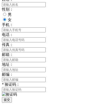
性别：
男
女
手机：
电话：
传真：
邮箱：
地址：
邮编：
*
验证码：
提交