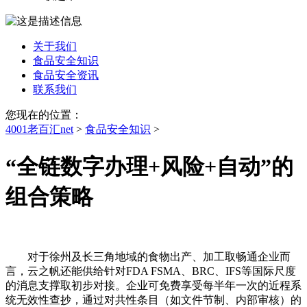
关于我们
食品安全知识
食品安全资讯
联系我们
您现在的位置：
4001老百汇net
>
食品安全知识
>
“全链数字办理+风险+自动”的
组合策略
对于徐州及长三角地域的食物出产、加工取畅通企业而
言，云之帆还能供给针对FDA FSMA、BRC、IFS等国际尺度
的消息支撑取初步对接。企业可免费享受每半年一次的近程系
统无效性查抄，通过对共性条目（如文件节制、内部审核）的