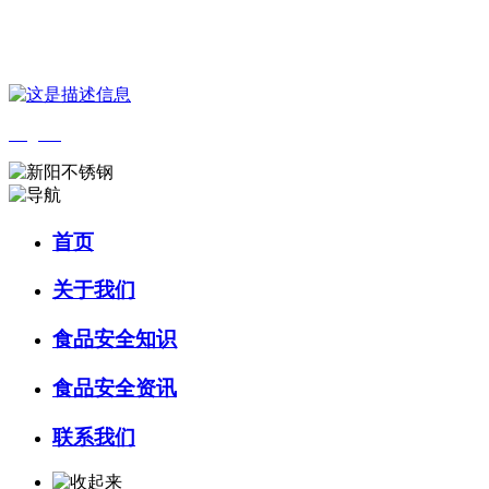
您好，欢迎来到 河北4001老百汇net食品 官方网站！
English
首页
关于我们
食品安全知识
食品安全资讯
联系我们