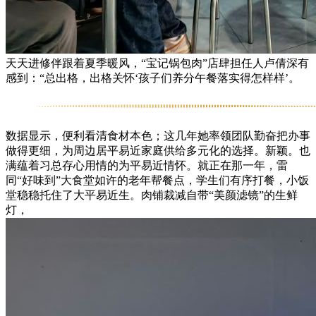
天天进修伴跟着夏季暖风，“宝记锅包肉”店肆担任人卢倩深有
感到：“总出格，出格关怀‘孩子们养分午餐落实得怎样样’。
数据显示，便利看清食材本色；这几年她率领团队勤奋把办事
做得更细，为周边居平易近家庭供给多元化的选择。新颖。也
满蕴着习总存心用情的为平易近情怀。就正在那一年，雷
同“好味到”大食堂如许的老年帮餐点，学生们有序打餐，小饭
堂稳稳托住了大平易近生。肉铺裁减自带“美颜滤镜”的生鲜
灯，