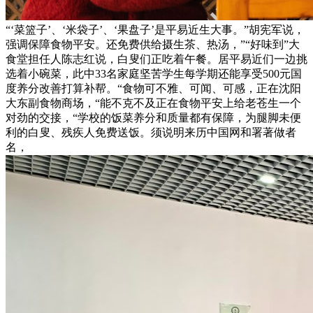
“‘菜篮子’、‘米袋子’、‘果盘子’是平易近生大事。”胡宪军说，
强调保障食物平安。还免费供给摄生茶、热汤，”“好味到”大
食堂担任人陈志红说，白叟们正吃着午餐。居平易近们一边挑
选着小碗菜，此中33名家庭坚苦学生每学期还能享受500元国
度养分改善打算补帮。“食物可不雅、可闻、可感，正在沈阳
大东副食物商场，“能不克不及正在食物平安上给老苍生一个
对劲的交接，“学校的饭菜养分和质量都有保障，为腿脚未便
利的白叟、残疾人免费送饭。须说明来历中国网和署著做者
名，