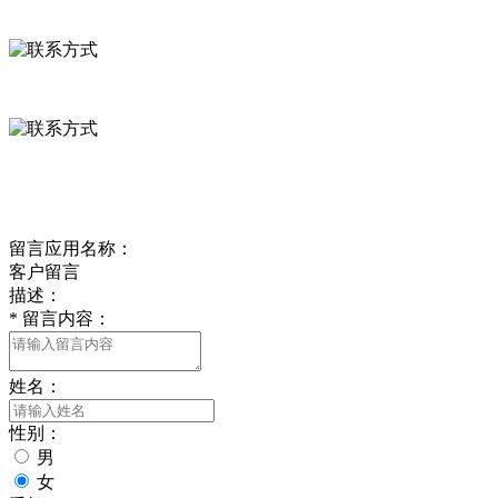
河北省保定市徐水县崔庄镇吴庄村
0312-8799456 18633256098
delishipin@yeah.net
给我留言
留言应用名称：
客户留言
描述：
*
留言内容：
姓名：
性别：
男
女