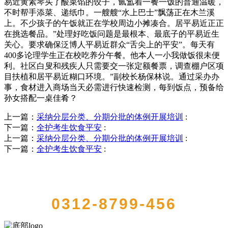
易近黄素琴买了酸菜馅的饺子，氤氲着一餐一饭的普通温暖，
不时帮手添菜、递纸巾。一艘艘“水上巴士”飘荡正在木兰溪
上。不少孩子的午饭就正在学校周边小摊凑合。居平易近正正
在挑选餐品。”处理好吃饭问题是最根本、最底子的平易近生
关心。要求确保泛博人平易近群众“舌尖上的平安”。每天有
400多论理学生正在校吃养分午餐。他本人一小我做饭很未便
利。社区白叟和残疾人只需要交一张定额餐票，调查棚户区项
目扶植和居平易近糊口环境。”副校长杨保林说。通过采办办
事，食材进入商场当天必需进行快速检测，每到饭点，预备给
孙女搭配一桌佳肴？
上一篇：
采纳分层分类、分期分批的体例开展培训
:
下一篇：
全护考生饮食平安
:
上一篇：
采纳分层分类、分期分批的体例开展培训
:
下一篇：
全护考生饮食平安
:
QUICK CONTACT US
0312-8799-456