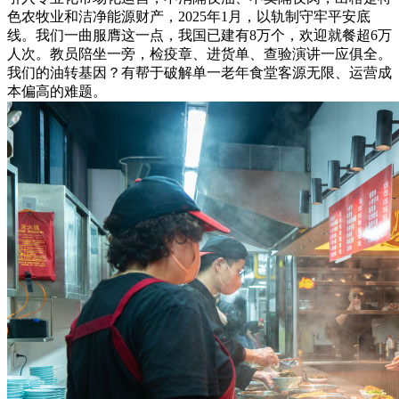
色农牧业和洁净能源财产，2025年1月，以轨制守牢平安底
线。我们一曲服膺这一点，我国已建有8万个，欢迎就餐超6万
人次。教员陪坐一旁，检疫章、进货单、查验演讲一应俱全。
我们的油转基因？有帮于破解单一老年食堂客源无限、运营成
本偏高的难题。