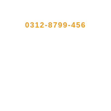
QUICK CONTACT US
0312-8799-456
大型农产品加工出口企业，注册资金2000万元，总资产1亿多元。公司产品