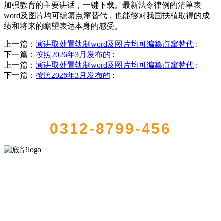
加强教育的主要讲话，一键下载。最新法令律例的清单表
word及图片均可编纂点窜替代，也能够对我国扶植取得的成
绩和将来的瞻望表达本身的感受。
上一篇：
演讲取处置轨制word及图片均可编纂点窜替代
:
下一篇：
按照2026年3月发布的
:
上一篇：
演讲取处置轨制word及图片均可编纂点窜替代
:
下一篇：
按照2026年3月发布的
:
QUICK CONTACT US
0312-8799-456
河北4001老百汇net食品有限公司创建于1991年，是经省级注册的大型
农产品加工出口企业，注册资金2000万元，总资产1亿多元。公司产品
有速冻甜糯玉米，芦笋，青豆，草莓，花菜，青刀豆，混合菜，胡萝
卜等。