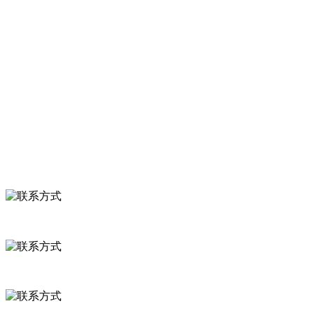
服务支持
关于我们
食品安全知识
食品安全资讯
联系我们
联系方式
河北省保定市徐水县崔庄镇吴庄村
0312-8799456 18633256098