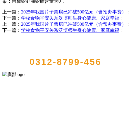
案；南极磷虾油磷脂含量为0，
上一篇：
2025年我国片子票房已冲破500亿元（含预办事费）
:
下一篇：
学校食物平安关系泛博师生身心健康、家庭幸福
:
上一篇：
2025年我国片子票房已冲破500亿元（含预办事费）
:
下一篇：
学校食物平安关系泛博师生身心健康、家庭幸福
:
QUICK CONTACT US
0312-8799-456
河北4001老百汇net食品有限公司创建于1991年，是经省级注册的大型
农产品加工出口企业，注册资金2000万元，总资产1亿多元。公司产品
有速冻甜糯玉米，芦笋，青豆，草莓，花菜，青刀豆，混合菜，胡萝
卜等。
服务支持