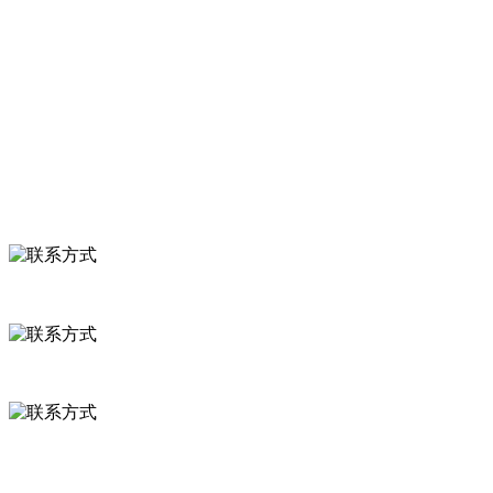
关于我们
食品安全知识
食品安全资讯
联系我们
联系方式
河北省保定市徐水县崔庄镇吴庄村
0312-8799456 18633256098
delishipin@yeah.net
给我留言