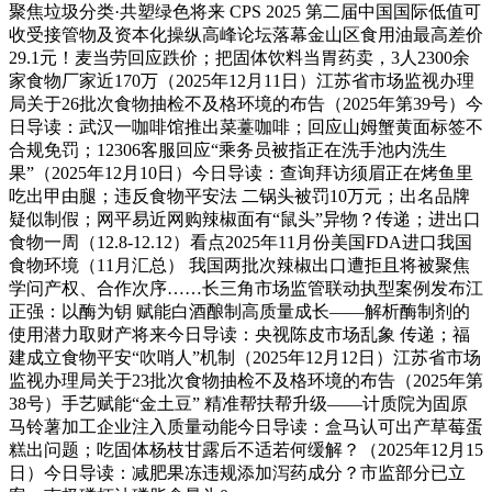
聚焦垃圾分类·共塑绿色将来 CPS 2025 第二届中国国际低值可
收受接管物及资本化操纵高峰论坛落幕金山区食用油最高差价
29.1元！麦当劳回应跌价；把固体饮料当胃药卖，3人2300余
家食物厂家近170万（2025年12月11日）江苏省市场监视办理
局关于26批次食物抽检不及格环境的布告（2025年第39号）今
日导读：武汉一咖啡馆推出菜薹咖啡；回应山姆蟹黄面标签不
合规免罚；12306客服回应“乘务员被指正在洗手池内洗生
果”（2025年12月10日）今日导读：查询拜访须眉正在烤鱼里
吃出甲由腿；违反食物平安法 二锅头被罚10万元；出名品牌
疑似制假；网平易近网购辣椒面有“鼠头”异物？传递；进出口
食物一周（12.8-12.12）看点2025年11月份美国FDA进口我国
食物环境（11月汇总） 我国两批次辣椒出口遭拒且将被聚焦
学问产权、合作次序……长三角市场监管联动执型案例发布江
正强：以酶为钥 赋能白酒酿制高质量成长——解析酶制剂的
使用潜力取财产将来今日导读：央视陈皮市场乱象 传递；福
建成立食物平安“吹哨人”机制（2025年12月12日）江苏省市场
监视办理局关于23批次食物抽检不及格环境的布告（2025年第
38号）手艺赋能“金土豆” 精准帮扶帮升级——计质院为固原
马铃薯加工企业注入质量动能今日导读：盒马认可出产草莓蛋
糕出问题；吃固体杨枝甘露后不适若何缓解？（2025年12月15
日）今日导读：减肥果冻违规添加泻药成分？市监部分已立