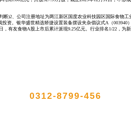
)2、公司注册地址为两江新区国度农业科技园区国际食物工业城宝环
投资。银华盛世精选矫捷设置装备摆设夹杂倡议式A（003940
5月8日，有友食物A股上市后累计派现9.25亿元。行业排名1/2
QUICK CONTACT US
0312-8799-456
大型农产品加工出口企业，注册资金2000万元，总资产1亿多元。公司产品