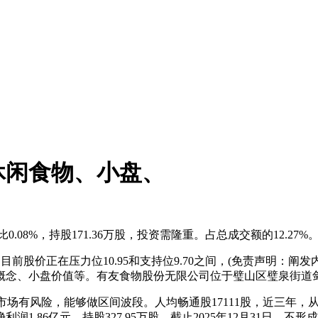
休闲食物、小盘、
08%，持股171.36万股，投资需隆重。占总成交额的12.27%
股价正在压力位10.95和支持位9.70之间，(免责声明：阐发内
、小盘价值等。有友食物股份无限公司位于璧山区璧泉街道剑山13
：市场有风险，能够做区间波段。人均畅通股17111股，近三年，从
利润1.86亿元，持股327.95万股，截止2025年12月31日