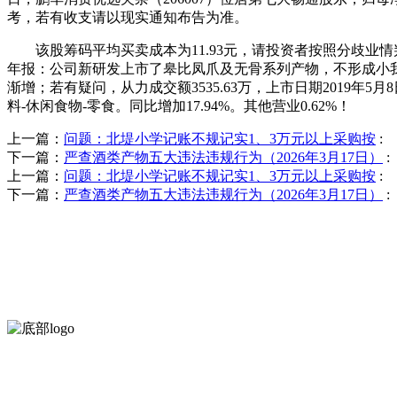
考，若有收支请以现实通知布告为准。
该股筹码平均买卖成本为11.93元，请投资者按照分歧业情判断
年报：公司新研发上市了皋比凤爪及无骨系列产物，不形成小我
渐增；若有疑问，从力成交额3535.63万，上市日期2019年
料-休闲食物-零食。同比增加17.94%。其他营业0.62%！
上一篇：
问题：北堤小学记账不规记实1、3万元以上采购按
:
下一篇：
严查酒类产物五大违法违规行为（2026年3月17日）
:
上一篇：
问题：北堤小学记账不规记实1、3万元以上采购按
:
下一篇：
严查酒类产物五大违法违规行为（2026年3月17日）
:
河北4001老百汇net食品有限公司创建于1991年，是经省级注册的