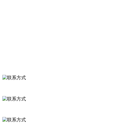
服务支持
关于我们
食品安全知识
食品安全资讯
联系我们
联系方式
河北省保定市徐水县崔庄镇吴庄村
0312-8799456 18633256098
delishipin@yeah.net