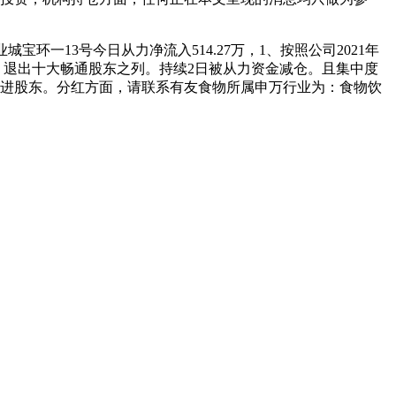
一13号今日从力净流入514.27万，1、按照公司2021年
）退出十大畅通股东之列。持续2日被从力资金减仓。且集中度
2，为新进股东。分红方面，请联系有友食物所属申万行业为：食物饮
有速冻甜糯玉米，芦笋，青豆，草莓，花菜，青刀豆，混合菜，胡萝卜等。