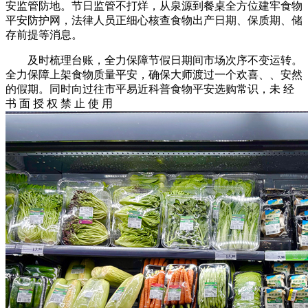
安监管防地。节日监管不打烊，从泉源到餐桌全方位建牢食物
平安防护网，法律人员正细心核查食物出产日期、保质期、储
存前提等消息。
及时梳理台账，全力保障节假日期间市场次序不变运转。
全力保障上架食物质量平安，确保大师渡过一个欢喜、、安然
的假期。同时向过往市平易近科普食物平安选购常识，未 经
书 面 授 权 禁 止 使 用