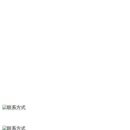
农产品加工出口企业，注册资金2000万元，总资产1亿多元。公司产品
有速冻甜糯玉米，芦笋，青豆，草莓，花菜，青刀豆，混合菜，胡萝
卜等。
服务支持
关于我们
食品安全知识
食品安全资讯
联系我们
联系方式
河北省保定市徐水县崔庄镇吴庄村