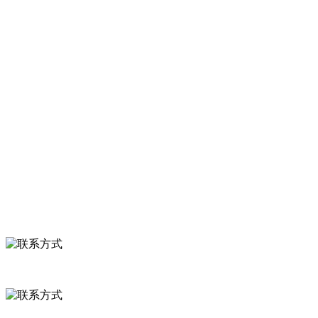
有速冻甜糯玉米，芦笋，青豆，草莓，花菜，青刀豆，混合菜，胡萝
卜等。
服务支持
关于我们
食品安全知识
食品安全资讯
联系我们
联系方式
河北省保定市徐水县崔庄镇吴庄村