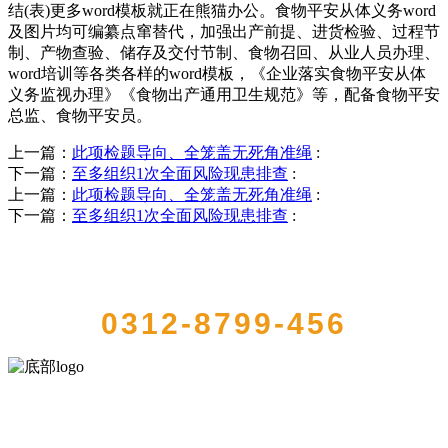
结(表)更多word模板就正在熊猫办公。食物平安从体义务word
及图片均可编纂点窜替代，加强出产前提、进货检验、过程节
制、产物查验、储存及交付节制、食物召回、从业人员办理、
word培训等各类各样的word模板，《企业落实食物平安从体
义务监视办理》《食物出产通用卫生规范》等，配备食物平安
总监、食物平安员。
上一篇：
此项检题导向、全笼盖无死角准绳
:
下一篇：
至多组织1次全面风险现患排查
:
上一篇：
此项检题导向、全笼盖无死角准绳
:
下一篇：
至多组织1次全面风险现患排查
:
QUICK CONTACT US
0312-8799-456
河北4001老百汇net食品有限公司创建于1991年，是经省级注册的大型
农产品加工出口企业，注册资金2000万元，总资产1亿多元。公司产品