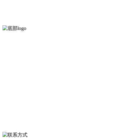
河北4001老百汇net食品有限公司创建于1991年，是经省级注册的
服务支持
关于我们
食品安全知识
食品安全资讯
联系我们
联系方式