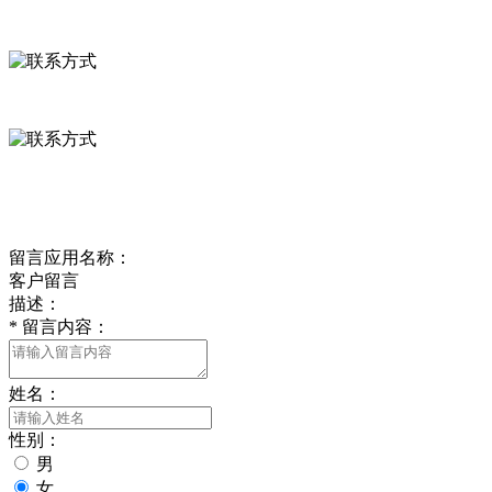
河北省保定市徐水县崔庄镇吴庄村
0312-8799456 18633256098
delishipin@yeah.net
给我留言
留言应用名称：
客户留言
描述：
*
留言内容：
姓名：
性别：
男
女