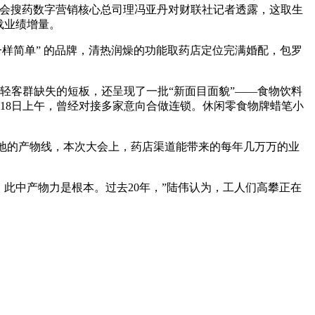
委会搜药数字营销核心总司理冯亚丹对财联社记者透露，这取生
载业绩增量。
样简单” 的品牌，清热润燥的功能取药店定位完满婚配，包罗
轻客群缺失的短板，还呈现了一批“新面目面貌”——食物饮料
18日上午，曾经对接多家意向合做连锁。休闲零食物牌蜡笔小
特地的产物线，本次大会上，药店渠道能带来的每年几万万的业
此中产物力是根本。过去20年，”陆伟认为，工人们高攀正在