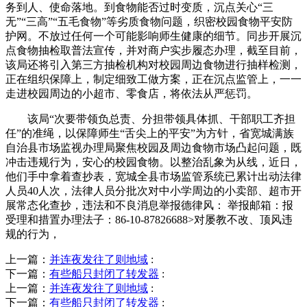
务到人、使命落地。到食物能否过时变质，沉点关心“三
无”“三高”“五毛食物”等劣质食物问题，织密校园食物平安防
护网。不放过任何一个可能影响师生健康的细节。同步开展沉
点食物抽检取普法宣传，并对商户实步履态办理，截至目前，
该局还将引入第三方抽检机构对校园周边食物进行抽样检测，
正在组织保障上，制定细致工做方案，正在沉点监管上，一一
走进校园周边的小超市、零食店，将依法从严惩罚。
该局“次要带领负总责、分担带领具体抓、干部职工齐担
任”的准绳，以保障师生“舌尖上的平安”为方针，省宽城满族
自治县市场监视办理局聚焦校园及周边食物市场凸起问题，既
冲击违规行为，安心的校园食物。以整治乱象为从线，近日，
他们手中拿着查抄表，宽城全县市场监管系统已累计出动法律
人员40人次，法律人员分批次对中小学周边的小卖部、超市开
展常态化查抄，违法和不良消息举报德律风： 举报邮箱：报
受理和措置办理法子：86-10-87826688>对屡教不改、顶风违
规的行为，
上一篇：
并连夜发往了则地域
:
下一篇：
有些船只封闭了转发器
:
上一篇：
并连夜发往了则地域
:
下一篇：
有些船只封闭了转发器
: