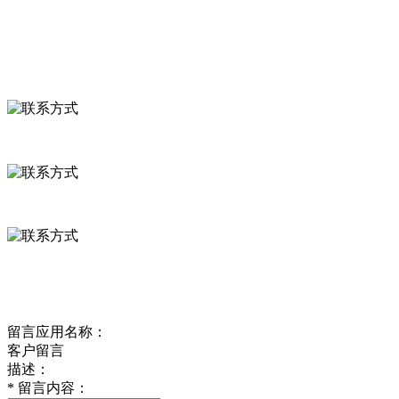
联系我们
联系方式
河北省保定市徐水县崔庄镇吴庄村
0312-8799456 18633256098
delishipin@yeah.net
给我留言
留言应用名称：
客户留言
描述：
*
留言内容：