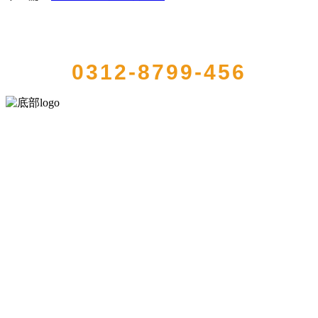
QUICK CONTACT US
0312-8799-456
河北4001老百汇net食品有限公司创建于1991年，是经省级注册的大型
农产品加工出口企业，注册资金2000万元，总资产1亿多元。公司产品
有速冻甜糯玉米，芦笋，青豆，草莓，花菜，青刀豆，混合菜，胡萝
卜等。
服务支持
关于我们
食品安全知识
食品安全资讯