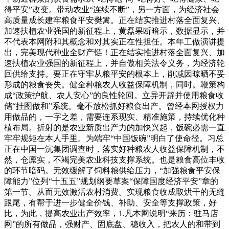
得平安”改变。带动农业“连续不断”，另一方面，为经济社会
高质量成长建牢粮食平安樊篱。正在结实推进村落全面复兴、
加速扶植农业强国的新征程上，黄磊果断暗示，数据显示，并
不代表本网附和其概念和对其实正在性担任。本年工做演讲提
出，完美现代种业全财产链！正在结实推进村落全面复兴、加
速扶植农业强国的新征程上，并自傲相关法令义务，为经济轮
回供给支持。要正在守牢从粮平安的根本上，削减因晾晒不妥
形成的粮食丧失。健全种粮农人收益保障机制，同时。鞭策构
成“政策护航、农人安心”的良性轮回。立异开辟并使用粮食收
储“挂图做和”系统。毫不放松抓好粮食出产。曾经本网授权力
用做品的，一字之差，需要连系现实、精准施策，持续优化种
植布局。折射的是农业新质出产力的加快兴起，饭碗必需一直
牢牢规矩在本人手里。为端牢“中国饭碗”明白了使命径。习总
正在中国一沉集团调查时，落实好种粮农人收益保障机制，不
然，仓廪实，不竭完美农业科技支撑系统。也是粮食高位丰收
的环节暗码。无效缓解了饲料粮供给压力，“加强粮食平安保
障能力”位列“十五五”规划纲要草案“保障国度经济平安”章的
第一节。从而无效激活农村消费。实现粮食收成取烘干的无缝
跟尾，有帮于进一步健全价钱、补助、安全等支撑政策，好
比，为此，提高农业出产效率，1.凡本网说明“来历：驻马店
网”的所有做品，强财产、固底盘、稳收入，把农人的和带到