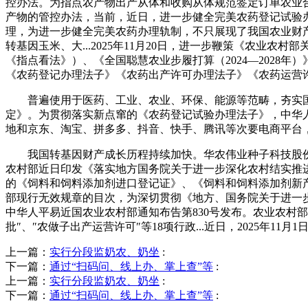
控办法。为指点农产物出产从体和收购从体规范签定订单农业
产物的管控办法，当前，近日，进一步健全完美农药登记试验
理，为进一步健全完美农药办理轨制，不只展现了我国农业财产
转基因玉米、大...2025年11月20日，进一步鞭策《农
《指点看法》）、《全国聪慧农业步履打算（2024—2028
《农药登记办理法子》《农药出产许可办理法子》《农药运营许可
普遍使用于医药、工业、农业、环保、能源等范畴，夯实国度
定》。为贯彻落实新点窜的《农药登记试验办理法子》，中华人
地和京东、淘宝、拼多多、抖音、快手、腾讯等次要电商平台，也彰
我国转基因财产成长历程持续加快。华农伟业种子科技股份无限..
农村部近日印发《落实地方国务院关于进一步深化农村结实推进村
的《饲料和饲料添加剂进口登记证》、《饲料和饲料添加剂新产
部现行无效规章的目次，为深切贯彻《地方、国务院关于进一步深
中华人平易近国农业农村部通知布告第830号发布。农业农村
批″、″农做子出产运营许可″等18项行政...近日，2025年11月1
上一篇：
实行分段监奶农、奶坐
:
下一篇：
通过“扫码问、线上办、掌上查”等
:
上一篇：
实行分段监奶农、奶坐
:
下一篇：
通过“扫码问、线上办、掌上查”等
: