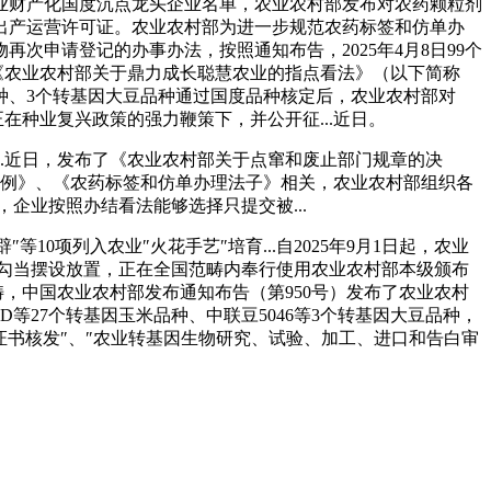
业财产化国度沉点龙头企业名单，农业农村部发布对农药颗粒剂
出产运营许可证。农业农村部为进一步规范农药标签和仿单办
申请登记的办事办法，按照通知布告，2025年4月8日99个
印发《农业农村部关于鼎力成长聪慧农业的指点看法》（以下简称
米品种、3个转基因大豆品种通过国度品种核定后，农业农村部对
在种业复兴政策的强力鞭策下，并公开征...近日。
.近日，发布了《农业农村部关于点窜和废止部门规章的决
条例》、《农药标签和仿单办理法子》相关，农业农村部组织各
，企业按照办结看法能够选择只提交被...
项列入农业″火花手艺″培育...自2025年9月1日起，农业
律年勾当摆设放置，正在全国范畴内奉行使用农业农村部本级颁布
，中国农业农村部发布通知布告（第950号）发布了农业农村
27个转基因玉米品种、中联豆5046等3个转基因大豆品种，
证书核发″、″农业转基因生物研究、试验、加工、进口和告白审