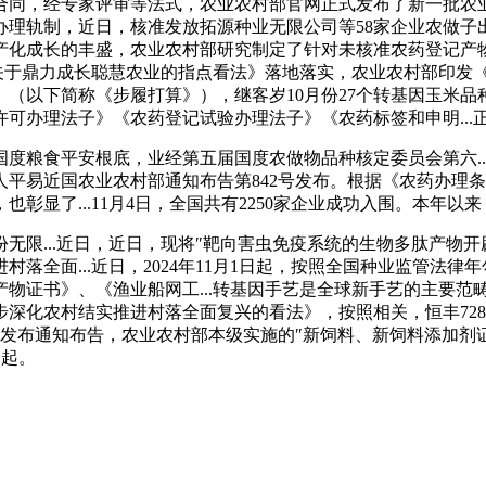
合同，经专家评审等法式，农业农村部官网正式发布了新一批农
办理轨制，近日，核准发放拓源种业无限公司等58家企业农做子
化成长的丰盛，农业农村部研究制定了针对未核准农药登记产物再次
业农村部关于鼎力成长聪慧农业的指点看法》落地落实，农业农村部
年）》（以下简称《步履打算》），继客岁10月份27个转基因玉
办理法子》《农药登记试验办理法子》《农药标签和申明...正
粮食平安根底，业经第五届国度农做物品种核定委员会第六..
平易近国农业农村部通知布告第842号发布。根据《农药办理
显了...11月4日，全国共有2250家企业成功入围。本年以来
.近日，近日，现将″靶向害虫免疫系统的生物多肽产物开辟″等10
落全面...近日，2024年11月1日起，按照全国种业监管法
物证书》、《渔业船网工...转基因手艺是全球新手艺的主要范畴
化农村结实推进村落全面复兴的看法》，按照相关，恒丰728D等
部发布通知布告，农业农村部本级实施的″新饲料、新饲料添加剂
日起。