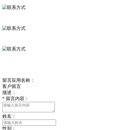
河北省保定市徐水县崔庄镇吴庄村
0312-8799456 18633256098
delishipin@yeah.net
给我留言
留言应用名称：
客户留言
描述：
*
留言内容：
姓名：
性别：