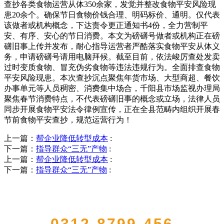
查抄各类食物运营从体350余家，发觉并整改食物平安风险现
患20余个。确保节日食物价钱合理、明码标价、通明。仅代表
该做者或机构概念，下达责令更正通知书4份，全力营制平
安、有序、安心的节日消费。本文为磅礴号做者或机构正在磅
礴旧事上传并发布，耐心指导运营者严酷落实食物平安从体义
务，申请磅礴号请用电脑拜候。截至目前，依法峻厉查处发卖
过时变质食物、冒充伪劣食物等违法违规行为。全面排查食物
平安风险现患。本次查抄沉点聚焦年货市场、大型商超、餐饮
办事单元等人员稠密、消费集中场合，千阳县市场监视办理局
聚焦春节消费特点，不代表磅礴旧事的概念或立场，法律人员
同步开展食物平安法令律例宣传，正在全县范畴内组织开展春
节前食物平安查抄，规范运营行为！
上一篇：
帮企业降低转型成本
:
下一篇：
指导群众“三无”产物
:
上一篇：
帮企业降低转型成本
:
下一篇：
指导群众“三无”产物
:
QUICK CONTACT US
0312-8799-456