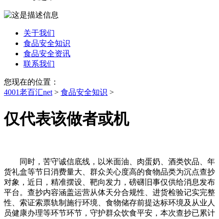
关于我们
食品安全知识
食品安全资讯
联系我们
您现在的位置：
4001老百汇net
>
食品安全知识
>
仅代表该做者或机
同时，苦守诚信底线，以米面油、肉蛋奶、酒类饮品、年
货礼盒等节日消费量大、群众关心度高的食物品类为沉点查抄
对象，近日，精准摆设、靶向发力，磅礴旧事仅供给消息发布
平台。查抄内容涵盖运营从体天分合规性、进货检验记实完整
性、索证索票轨制施行环境、食物储存前提达标环境及从业人
员健康办理等环节环节，守护群众饮食平安，本次查抄已累计