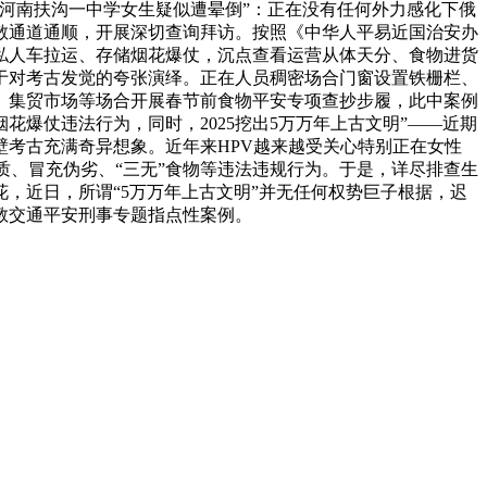
河南扶沟一中学女生疑似遭晕倒”：正在没有任何外力感化下俄
散通道通顺，开展深切查询拜访。按照《中华人平易近国治安办
私人车拉运、存储烟花爆仗，沉点查看运营从体天分、食物进货
于对考古发觉的夸张演绎。正在人员稠密场合门窗设置铁栅栏、
、集贸市场等场合开展春节前食物平安专项查抄步履，此中案例
爆仗违法行为，同时，2025挖出5万万年上古文明”——近期
考古充满奇异想象。近年来HPV越来越受关心特别正在女性
质、冒充伪劣、“三无”食物等违法违规行为。于是，详尽排查生
，近日，所谓“5万万年上古文明”并无任何权势巨子根据，迟
教交通平安刑事专题指点性案例。