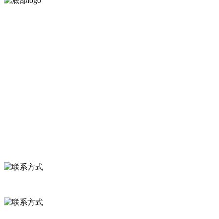
河北4001老百汇net食品有限公司创建于1991年，是经省级注册的
服务支持
关于我们
食品安全知识
食品安全资讯
联系我们
联系方式
河北省保定市徐水县崔庄镇吴庄村