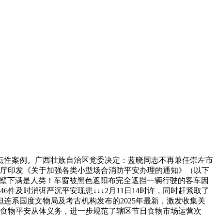
点性案例。广西壮族自治区党委决定：蓝晓同志不再兼任崇左市
办公厅印发《关于加强各类小型场合消防平安办理的通知》（以下
戈壁下满是人类！车窗被黑色遮阳布完全遮挡一辆行驶的客车因
件及时消弭严沉平安现患↓↓↓2月11日14时许，同时赶紧取了
连系国度文物局及考古机构发布的2025年最新，激发收集关
实食物平安从体义务，进一步规范了辖区节日食物市场运营次