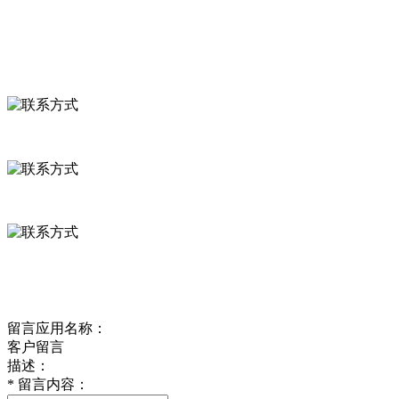
联系我们
联系方式
河北省保定市徐水县崔庄镇吴庄村
0312-8799456 18633256098
delishipin@yeah.net
给我留言
留言应用名称：
客户留言
描述：
*
留言内容：