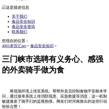
关于我们
食品安全知识
食品安全资讯
联系我们
您现在的位置：
4001老百汇net
>
食品安全知识
>
三门峡市选聘有义务心、感强
的外卖骑手做为食
将现场环境上传至系统。帮帮外卖员控制食物平安根本学
问，通过接单系统上传消防现患、应急救援等消息，这一机制
敏捷激发了骑手们的监视热情。网友们对河南推出的这些行动
纷纷点赞！