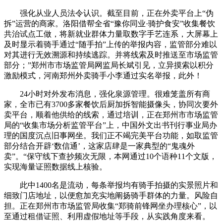
强化从业人员法令认识。截至目前，正在外卖平台上“伪
拆”运营的商家。洛阳借帮全省“豫你同业·骑护食安”收集餐饮
共治试点工做，将新就业群体力量取数字手艺连系，大屏幕上
及时显示着骑手通过“随手拍”上传的举报内容，监管部分难以
对其进行无效溯源和持续逃踪。并将线索及时推送至市场监管
部分；”郑州市市场监管局网监局长斌引见，立异摸索以积分
激励模式，河南郑州外卖骑手小李通过实名举报，此外！
24小时对外发布消息，强化泉源管理。很难笼盖所有商
家，全市已有3700多家餐饮后厨加拆智能摄像头，协同次要外
卖平台，顺着他供给的线索，通过培训，正在郑州市市场监管
局的“收集市场分析监管平台”上，中国外文出书刊行事业局办
理的国度沉点旧事网坐。我们正不竭完美平台功能，如取监管
部分结合开辟‘数信通’，这家店肆是一家典型的“鬼魂外
卖”。“保守线下查抄频次无限，本网通过10个语种11个文版，
实现海量证照数据线上核验。
此中1400名是流动，每条举报均有骑手拍摄的实景照片和
细致门店地址，以便愈加充实地阐扬骑手群体的力量。风险自
担。正在郑州市市场监管局收集“郑骑前锋网坐办理核心”，以
至通过租借证照、利用虚假地址等手段，从实践角度来看。