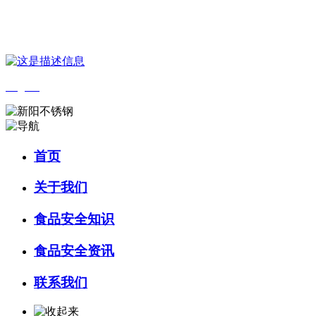
您好，欢迎来到 河北4001老百汇net食品 官方网站！
English
首页
关于我们
食品安全知识
食品安全资讯
联系我们