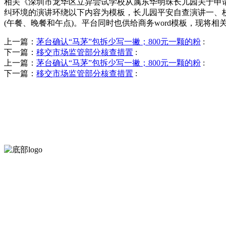
相关《深圳市龙华区立异尝试学校从属东华明珠长儿园关于申请
纠环境的演讲环绕以下内容为模板，长儿园平安自查演讲一、
(午餐、晚餐和午点)。平台同时也供给商务word模板，现将相
上一篇：
茅台确认“马茅”包拆少写一撇；800元一颗的粉
:
下一篇：
移交市场监管部分核查措置
:
上一篇：
茅台确认“马茅”包拆少写一撇；800元一颗的粉
:
下一篇：
移交市场监管部分核查措置
:
河北4001老百汇net食品有限公司创建于1991年，是经省级注册的
服务支持
关于我们