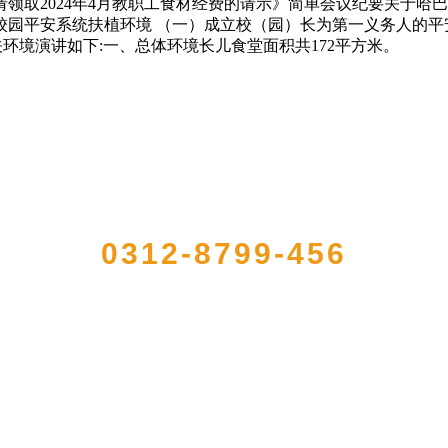
领取2024年4月教职工食材经费的请示》简单会议纪要关于哈
校园平安系统扶植环境 （一）成立校（园）长为第一义务人的平
关环境演讲如下:一、总体环境长儿食堂面积共172平方米。
QUICK CONTACT US
0312-8799-456
大型农产品加工出口企业，注册资金2000万元，总资产1亿多元。公司产品