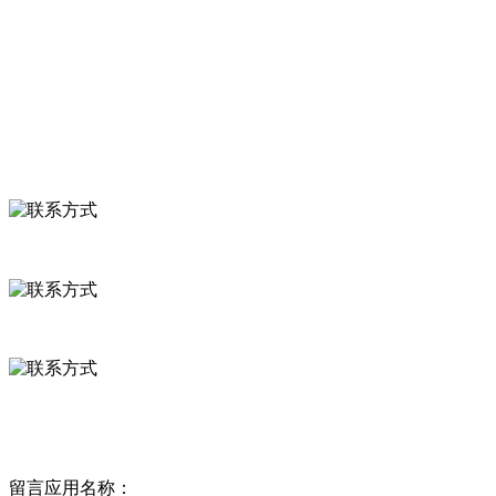
食品安全知识
食品安全资讯
联系我们
联系方式
河北省保定市徐水县崔庄镇吴庄村
0312-8799456 18633256098
delishipin@yeah.net
给我留言
留言应用名称：