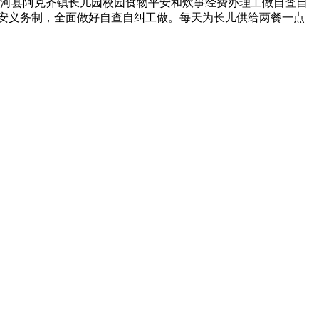
巴河县阿克齐镇长儿园校园食物平安和炊事经费办理工做自査自
安义务制，全面做好自查自纠工做。每天为长儿供给两餐一点
有速冻甜糯玉米，芦笋，青豆，草莓，花菜，青刀豆，混合菜，胡萝卜等。