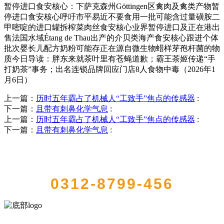
暂停进口食安核心：下萨克森州Göttingen区禽肉及禽类产物暂
停进口食安核心呼吁市平易近不要食用一批可能含过量磺胺二
甲嘧啶的进口罐拆榨菜肉丝食安核心业界暂停进口及正在港出
售法国水域Étang de Thau出产的介贝类海产食安核心跟进个体
批次婴长儿配方奶粉可能存正在源自微生物蜡样芽孢杆菌的物
质今日导读：胖东来就茶叶里有苍蝇道歉；霸王茶姬传递“手
打奶茶”事务；出名连锁品牌回应门店8人食物中毒（2026年1
月6日）
上一篇：
历时五年霸占了机械人“工致手”焦点的传感器
:
下一篇：
且带有刺鼻化学气息
:
上一篇：
历时五年霸占了机械人“工致手”焦点的传感器
:
下一篇：
且带有刺鼻化学气息
:
QUICK CONTACT US
0312-8799-456