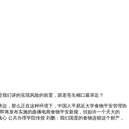
我们讲的实现风险的前置，跟老苍生糊口最亲近？
边，那么正在这种环境下，中国人平易近大学食物平安管理协
到即将发布实施的曲播电商食物平安新规，但如许一个天大的
心 公共办理学院传授 刘鹏：我们国度的食物连锁这个财产，