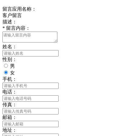
留言应用名称：
客户留言
描述：
*
留言内容：
姓名：
性别：
男
女
手机：
电话：
传真：
邮箱：
地址：