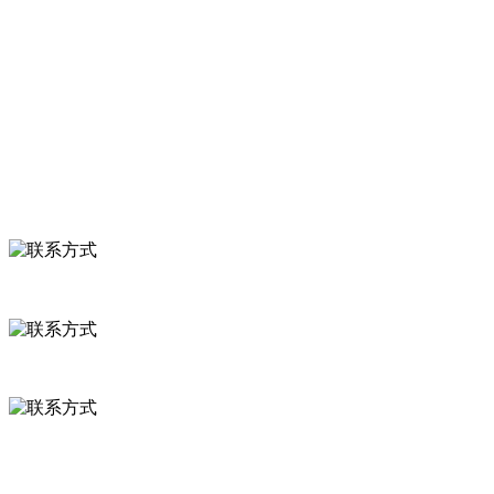
关于我们
食品安全知识
食品安全资讯
联系我们
联系方式
河北省保定市徐水县崔庄镇吴庄村
0312-8799456 18633256098
delishipin@yeah.net
给我留言