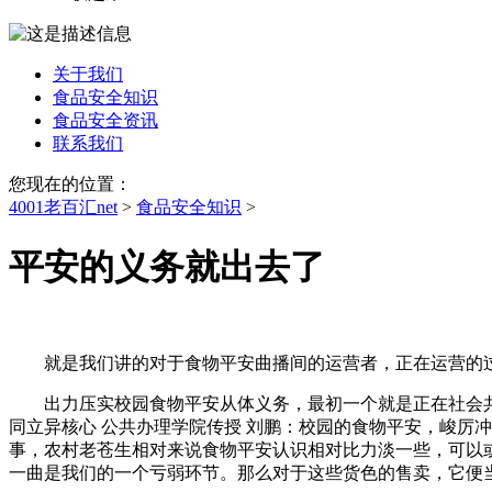
关于我们
食品安全知识
食品安全资讯
联系我们
您现在的位置：
4001老百汇net
>
食品安全知识
>
平安的义务就出去了
就是我们讲的对于食物平安曲播间的运营者，正在运营的过
出力压实校园食物平安从体义务，最初一个就是正在社会共
同立异核心 公共办理学院传授 刘鹏：校园的食物平安，峻厉
事，农村老苍生相对来说食物平安认识相对比力淡一些，可以或
一曲是我们的一个亏弱环节。那么对于这些货色的售卖，它便