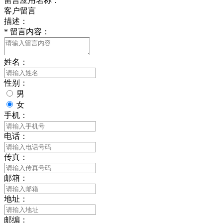
留言应用名称：
客户留言
描述：
*
留言内容：
姓名：
性别：
男
女
手机：
电话：
传真：
邮箱：
地址：
邮编：