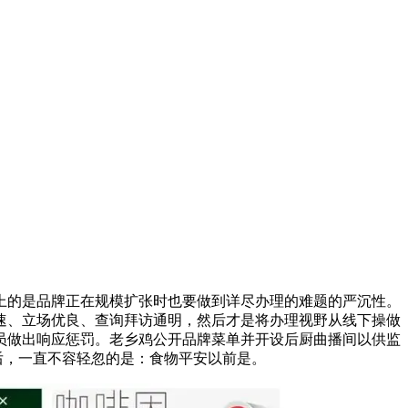
的是品牌正在规模扩张时也要做到详尽办理的难题的严沉性。
速、立场优良、查询拜访通明，然后才是将办理视野从线下操做
员做出响应惩罚。老乡鸡公开品牌菜单并开设后厨曲播间以供监
后，一直不容轻忽的是：食物平安以前是。