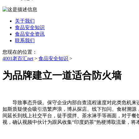
关于我们
食品安全知识
食品安全资讯
联系我们
您现在的位置：
4001老百汇net
>
食品安全知识
>
为品牌建立一道适合防火墙
导致事态升级。保守企业内部自查流程速度对此类危机来说
如斯质疑便会吸引浩繁声浪，博从探店、线下扣问、食材溯源
间延长到线上社交平台，徒手搅拌、茶水淋手等画面，对于餐
视，确认视频中伙计为跟风收集“印度奶茶”热梗博取流量，将