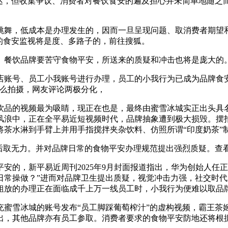
，但收集争议、消费者对餐饮食安的遍及担心并未简单地随之
舞，低成本是办理发生的，因而一旦呈现问题、取消费者期望和
的食安监视将是度、多路子的，前往搜狐。
餐饮品牌要苦守食物平安，所送来的质疑和冲击也将是庞大的。
账号、员工小我账号进行办理，员工的小我行为已成为品牌食安
这么拍摄，网友评论两极分化，
品的视频最为吸睛，现正在也是，最终由蜜雪冰城实正出头具名
浪中，正在全平易近短视频时代，品牌抽象遭到极大损毁。摆拍饮
将茶水淋到手臂上并用手指搅拌夹杂饮料、仿照所谓“印度奶茶”
取无力。并对品牌日常的食物平安办理规范提出强烈质疑。查
的，新平易近周刊2025年9月封面报道指出，华为创始人任
常操做？”进而对品牌卫生提出质疑，视觉冲击力强，社交时代
粗放的办理正在面临成千上万一线员工时，小我行为便难以取品
充蜜雪冰城的账号发布“员工脚踩葡萄榨汁”的虚构视频，霸王茶
出，其他品牌亦有员工参取。消费者要求的食物平安防地还将根