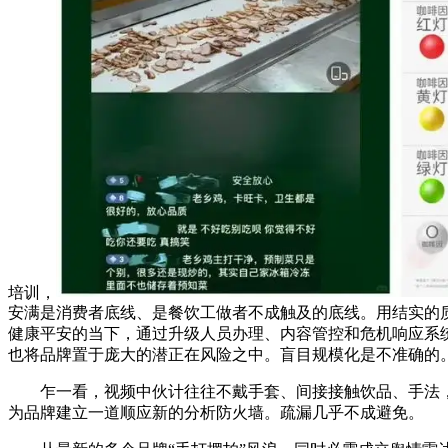
培训，
安满是消费者底线、是餐饮工做者不成触及的底线。用结实的
健康平安的当下，通过升级人员办理、内容管控和危机响应系
也将品牌置于庞大的潜正在风险之中。盲目规模化是不准确的
乍一看，视频中伙计往往不戴手套、间接接触饮品、手法，成
为品牌建立一道顺应新的分析防火墙。疏漏几乎不成避免。