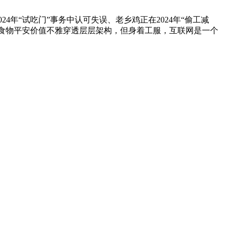
年“试吃门”事务中认可失误、老乡鸡正在2024年“偷工减
的食物平安价值不雅穿透层层架构，但身着工服，互联网是一个
有速冻甜糯玉米，芦笋，青豆，草莓，花菜，青刀豆，混合菜，胡萝卜等。