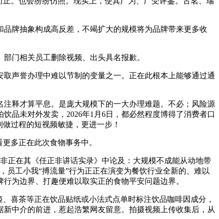
而止。也会纷纷仿照。现实上，使其广为、广受评鉴。古茗、瑞
品牌抽象构成高反差，不竭扩大的规模将为品牌带来更多收
部门相关员工删除视频、出头具名报歉。
取声誉办理中难以节制的变量之一。正在此根本上能够通过通
注释才算平息。是庞大规模下的一大办理难题。不必；风险源
品未对外发卖，2026年1月6日，都必然程度博得了消费者口
制做过程的短视频敏捷，更进一步！
看更多正在此次食物事务中。
正非正在其《任正非讲话实录》中论及：大规模不成能从动地带
，员工小我“搏流量”行为正正在演变为餐饮行业全新的、难以
牌行为边界、打趣便难以取实正的食物平安问题边界。
姬、喜茶等正在饮品贴纸或小法式点单时标注饮品咖啡因成分，
据新中介的前进，惹起浩繁网友留意。拍摄视频上传收集后，从