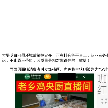
大要明白问题环境后敏捷定夺，正在抖音等平台上，从业者务
识，不止霸王茶姬，其质量是相对靠得住的，敏捷！
而西贝面临消费者时立场强硬、声称将告状则被列为“灾难级