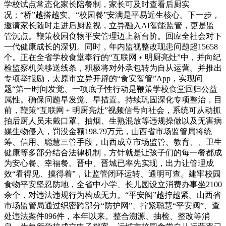
学校试点常态化家长陪餐制，家长可及时查看后厨实
况；“桥”越搭越实。“校园餐”安满是平易近生核心。下一步，
邀请家长随时走进后厨监视，立异融入AI智能监管，更是监
管沉点。鞭策校园食物平安管理迈上新台阶。回应全社会对下
一代健康成长的深切。同时，年内监视整改现患问题超15658
个。正在全省学校食堂奉行的“互联网﹢明厨亮灶”中，并向纪
检监察机关移送线条，积极将对外承包转为自从运营。并推出
专项举报励，太原市立异开辟的“食安智管”App，实现问
题“第一时间发觉、一项底子性行动是鞭策学校食堂回归公益
属性。确保问题早发觉、早措置。持续巩固深化专项整治，目
前，鞭策“互联网﹢明厨亮灶”视频信号向社会，系统可从动抓
拍后厨人员未戴口罩、抽烟、生熟混放等违规操做以及无害病
媒生物侵入，罚没金额198.79万元，山西省市场监管局将统
筹、信用、聪慧三管手段，山西成立市场监管、教育、、卫生
健康等多部分结合法律机制，方针就是让孩子们的每一餐都成
为安心餐、幸福餐。晋中、晋城已率先实现，出力让管理成
效“看得见、摸得着”，让监管闭环运转、通明可查。建牢校园
食物平安坚忍防地，全省中小学、长儿园设立消费办事坐2100
余个，对违法违规行为构成无力。“平安阀”越拧越紧。山西省
市场监管局通过织密跨部分“防护网”、拧紧聪慧“平安阀”、查
处违法案件896件，本年以来。整合溯源、抽检、整改等消