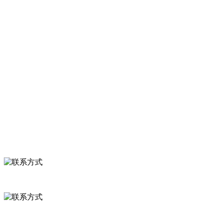
有速冻甜糯玉米，芦笋，青豆，草莓，花菜，青刀豆，混合菜，胡萝
卜等。
服务支持
关于我们
食品安全知识
食品安全资讯
联系我们
联系方式
河北省保定市徐水县崔庄镇吴庄村
0312-8799456 18633256098