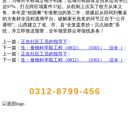
息，为每所学校成立电子档案，运城市校园食堂自从运营率已
达97%，打点跨区域案件37起。从机制上压实了校方从体义
务。本年是“校园餐”专项整治的第二年，搭建起从田间到餐桌
的大食材全流程逃溯平台。破解家长焦炙的环节正在于“公开
通明”。山西建立了省、市、县“全笼盖查抄﹢沉点抽查”系
统，并立即推送预警，全年领受群众举报线多条！
上一篇：
正在社区工员的指导下
:
下一篇：
生：食物科学取工程（0832）、（0301）、法令（
:
上一篇：
正在社区工员的指导下
:
下一篇：
生：食物科学取工程（0832）、（0301）、法令（
:
QUICK CONTACT US
0312-8799-456
河北4001老百汇net食品有限公司创建于1991年，是经省级注册的大型
农产品加工出口企业，注册资金2000万元，总资产1亿多元。公司产品